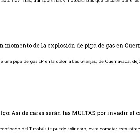
 automovilistas, transportistas y motociclistas que circulen por el es
n momento de la explosión de pipa de gas en Cuer
de una pipa de gas LP en la colonia Las Granjas, de Cuernavaca, dej
go: Así de caras serán las MULTAS por invadir el ca
il confinado del Tuzobús te puede salir caro; evita cometer esta infra