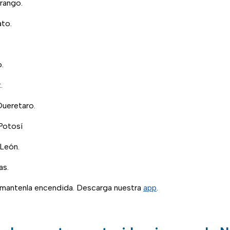
rango.
to.
.
.
Queretaro.
Potosí
León.
as.
, mantenla encendida. Descarga nuestra
app
.