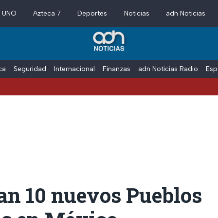
a UNO
Azteca 7
Deportes
Noticias
adn Noticias
ica
Seguridad
Internacional
Finanzas
adn Noticias Radio
Esp
n 10 nuevos Pueblos