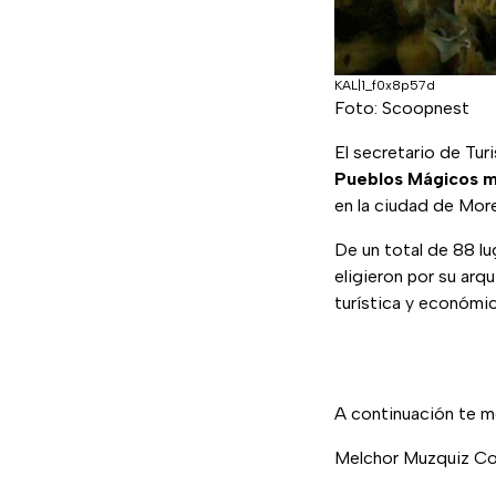
KAL|1_f0x8p57d
Foto: Scoopnest
El secretario de Tu
Pueblos Mágicos m
en la ciudad de More
De un total de 88 l
eligieron por su arqu
turística y económic
A continuación te m
Melchor Muzquiz Coa