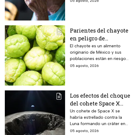
05 agosto, 2026
mitigar los fallos de atención
y olvidos cotidianos.
Parientes del chayote
en peligro de
extinción, advierte
El chayote es un alimento
originario de México y sus
Instituto de Ecología
poblaciones están en riesgo
de desaparecer a corto plazo
05 agosto, 2026
de acuerdo con el Instituto de
Ecología.
Los efectos del choque
del cohete Space X
contra la Luna
Un cohete de Space X se
habría estrellado contra la
Luna formando un cráter en
nuestro satélite natural, ¿qué
05 agosto, 2026