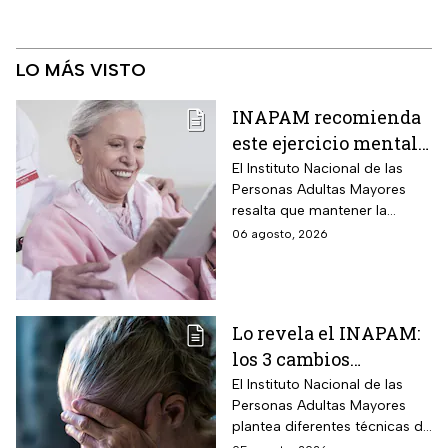
LO MÁS VISTO
INAPAM recomienda
este ejercicio mental
para adultos mayores
El Instituto Nacional de las
Personas Adultas Mayores
5 veces a la semana
resalta que mantener la
durante 3 meses para
disciplina es la clave para
06 agosto, 2026
mejorar la atención
alcanzar los resultados
deseados.
Lo revela el INAPAM:
los 3 cambios
silenciosos que sufre
El Instituto Nacional de las
Personas Adultas Mayores
tu cerebro de forma
plantea diferentes técnicas de
natural al envejecer
estimulación mental para