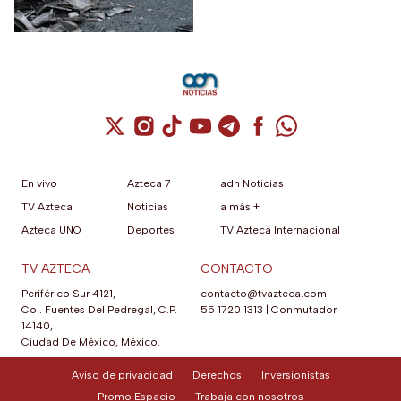
Cuenta de X / Twitter (se abre en una nuev
Cuenta de Instagram (se abre en una n
Cuenta de TikTok (se abre en una
Cuenta de YouTube (se abre 
Cuenta de Telegram (se a
Cuenta de Facebook 
Cuenta de Whats
En vivo
Azteca 7
adn Noticias
TV Azteca
Noticias
a más +
Azteca UNO
Deportes
TV Azteca Internacional
TV AZTECA
CONTACTO
Periférico Sur 4121,
contacto@tvazteca.com
Col. Fuentes Del Pedregal, C.P.
55 1720 1313
|
Conmutador
14140,
Ciudad De México, México.
Aviso de privacidad
Derechos
Inversionistas
Promo Espacio
Trabaja con nosotros