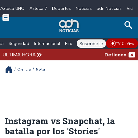
Azteca UNO
Azteca 7
Deportes
Noticias
adn Noticias
Video
Skip to main content
Suscríbete
ica
Seguridad
Internacional
Finanzas
adn Noticias Radio
Esp
TV En Vivo
ÚLTIMA HORA
Detienen al exg
/
Ciencia
/
Nota
Instagram vs Snapchat, la
batalla por los 'Stories'