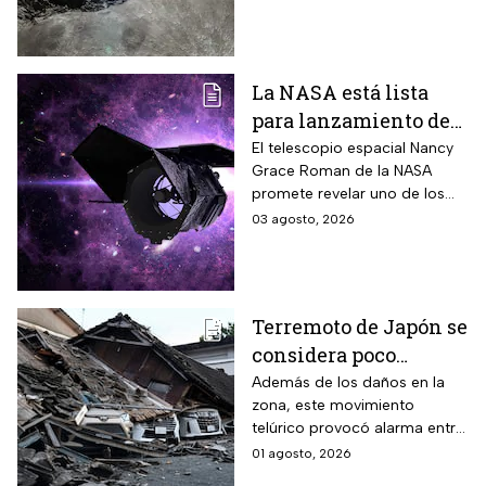
consecuencias tendrá? Aquí
te contamos.
La NASA está lista
para lanzamiento del
telescopio espacial
El telescopio espacial Nancy
Grace Roman de la NASA
Nancy Grace Roman
promete revelar uno de los
misterios más grandes del
03 agosto, 2026
Universo.
Terremoto de Japón se
considera poco
común; así lo
Además de los daños en la
zona, este movimiento
explican los expertos
telúrico provocó alarma entre
la comunidad científica
01 agosto, 2026