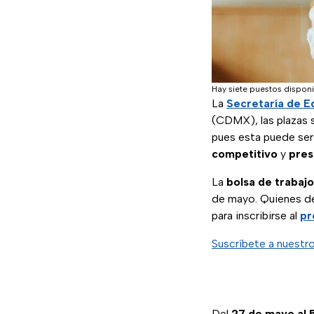
Hay siete puestos disponi
La
Secretaría de E
(CDMX), las plazas 
pues esta puede ser 
competitivo
y
pres
La
bolsa de trabajo
de mayo. Quienes des
para inscribirse al
pr
Suscríbete a nuestr
Del
27 de mayo al 