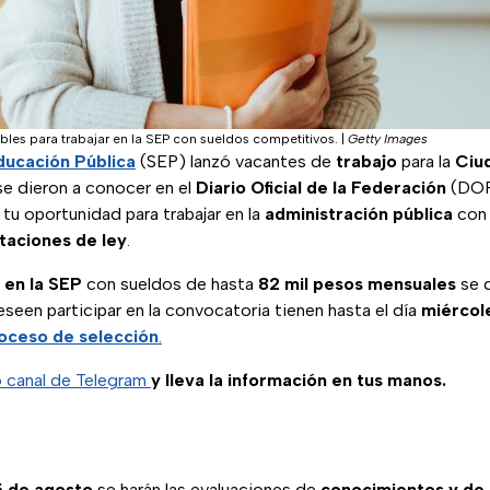
bles para trabajar en la SEP con sueldos competitivos.
|
Getty Images
ducación Pública
(SEP) lanzó vacantes de
trabajo
para la
Ciu
se dieron a conocer en el
Diario Oficial de la Federación
(DOF
tu oportunidad para trabajar en la
administración pública
con
taciones de ley
.
 en la SEP
con sueldos de hasta
82 mil pesos mensuales
se d
een participar en la convocatoria tienen hasta el día
miércol
oceso de selección
.
o canal de Telegram
y lleva la información en tus manos.
5 de agosto
se harán las evaluaciones de
conocimientos y de 