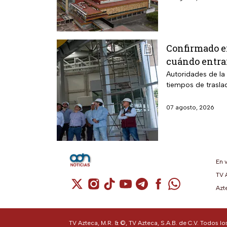
Confirmado e
cuándo entra
Autoridades de la 
tiempos de trasla
07 agosto, 2026
En 
TV 
Cuenta de X / Twitter (se abre en una n
Cuenta de Instagram (se abre en u
Cuenta de TikTok (se abre en 
Cuenta de YouTube (se ab
Cuenta de Telegram (
Cuenta de Facebo
Cuenta de Wh
Azt
TV Azteca, M.R. & ©, TV Azteca, S.A.B. de C.V. Todos l