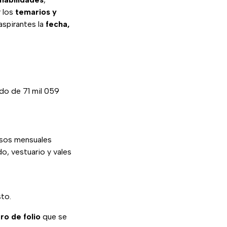
 los
temarios y
 aspirantes la
fecha,
do de 71 mil 059
esos mensuales
o, vestuario y vales
to.
o de folio
que se