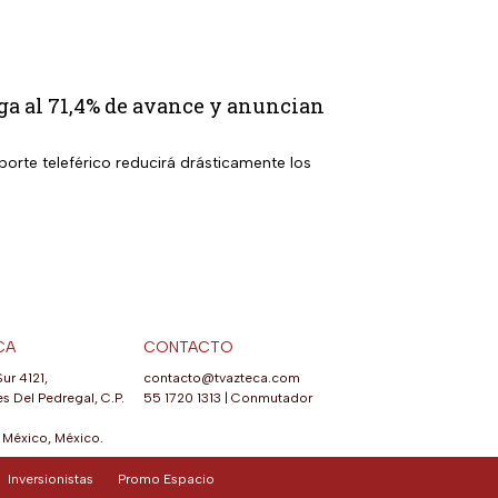
ga al 71,4% de avance y anuncian
porte teleférico reducirá drásticamente los
CA
CONTACTO
Sur 4121,
contacto@tvazteca.com
s Del Pedregal, C.P.
55 1720 1313
|
Conmutador
México, México.
Inversionistas
Promo Espacio