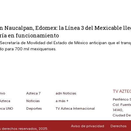
n Naucalpan, Edomex: la Línea 3 del Mexicable lle
ría en funcionamiento
Secretaría de Movilidad del Estado de México anticipan que el trans
do para 700 mil mexiquenses.
TV AZTE
vivo
Azteca 7
adn Noticias
Periférico 
Azteca
Noticias
a más +
ueva pestaña)
na nueva pestaña)
una nueva pestaña)
re en una nueva pestaña)
se abre en una nueva pestaña)
ok (se abre en una nueva pestaña)
atsApp (se abre en una nueva pestaña)
Col. Fuente
eca UNO
Deportes
TV Azteca Internacional
14140,
Ciudad De 
Aviso de privacidad
Derechos
os derechos reservados, 2025.