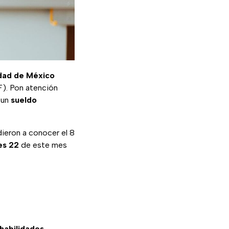
dad de México
). Pon atención
 un
sueldo
ieron a conocer el 8
es 22
de este mes
habilidades
,