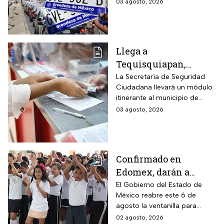
semestral. El descuido cuesta
03 agosto, 2026
vehicular o habrá
más de dos mil pesos y
multas de más de
compromete la circulación
legal del vehículo.
$2,000
Llega a
Tequisquiapan,
Querétaro, unidad
La Secretaría de Seguridad
Ciudadana llevará un módulo
móvil de licencia de
itinerante al municipio de
conducir este martes
Tequisquiapan, en Querétaro,
03 agosto, 2026
4 de agosto: los cupos
para expedir permisos de
son limitados y estos
manejo con cupo restringido
a ochenta personas.
son los requisitos
Confirmado en
Edomex, darán a
partir del 6 de agosto
El Gobierno del Estado de
México reabre este 6 de
segunda oportunidad
agosto la ventanilla para
a quienes perdieron el
quienes buscan un cambio de
02 agosto, 2026