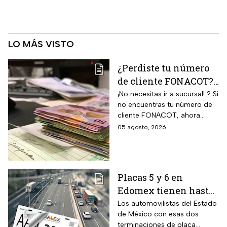
LO MÁS VISTO
¿Perdiste tu número
de cliente FONACOT?
Así puedes
¡No necesitas ir a sucursal! ? Si
no encuentras tu número de
recuperarlo y
cliente FONACOT, ahora
consultar tu crédito
puedes recuperarlo y
05 agosto, 2026
2026
consultar tu crédito
fácilmente.
Placas 5 y 6 en
Edomex tienen hasta
el 31 de agosto 2026
Los automovilistas del Estado
de México con esas dos
para realizar la
terminaciones de placa