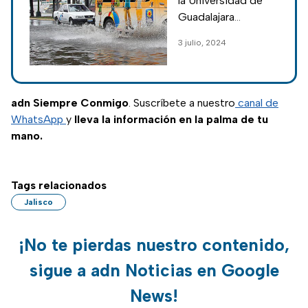
la Universidad de
más riesgo
Guadalajara
documentan un
3 julio, 2024
aumento a 570 los
puntos de riesgo en
la Perla Tapatía; 180
son de alta
adn Siempre Conmigo
. Suscríbete a nuestro
canal de
peligrosidad por
WhatsApp
y
lleva la información en la palma de tu
inundaciones.
mano.
Tags relacionados
Jalisco
¡No te pierdas nuestro contenido,
sigue a adn Noticias en Google
News!