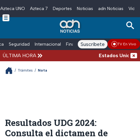
Azteca UNO
Azteca 7
Deportes
Noticias
adn Noticias
Video
Skip to main content
Suscríbete
ica
Seguridad
Internacional
Finanzas
adn Noticias Radio
Esp
TV En Vivo
ÚLTIMA HORA
Estados Unidos susp
/
Trámites
/
Nota
Resultados UDG 2024:
Consulta el dictamen de