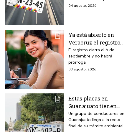
verificación
enfrentan el cierre de su
04 agosto, 2026
vehicular o recibirán
periodo este mes. Quien no
esta multa
cumpla con la revisión de
emisiones antes de que
acabe agosto pagará una
Ya está abierto en
sanción de miles de pesos.
Veracruz el registro
para becas de hasta
El registro cierra el 6 de
septiembre y no habrá
$3,000 pesos para
prórroga
estudiantes de todos
03 agosto, 2026
los niveles: fecha
límite y requisitos
para aplicar
Estas placas en
Guanajuato tienen
hasta el 31 de agosto
Un grupo de conductores en
Guanajuato llega a la recta
2026 para realizar la
final de su trámite ambiental
verificación