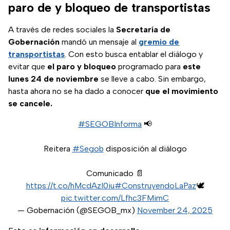
paro de y bloqueo de transportistas
A través de redes sociales la
Secretaría de
Gobernación
mandó un mensaje al
gremio de
transportistas
. Con esto busca entablar el diálogo y
evitar que
el paro y bloqueo
programado para
este
lunes 24 de noviembre
se lleve a cabo. Sin embargo,
hasta ahora no se ha dado a conocer
que el movimiento
se cancele.
#SEGOBInforma
📢
Reitera
#Segob
disposición al diálogo
Comunicado 📄
https://t.co/hMcdAzI0iu
#ConstruyendoLaPaz
🕊️
pic.twitter.com/Lfhc3FMimC
— Gobernación (@SEGOB_mx)
November 24, 2025