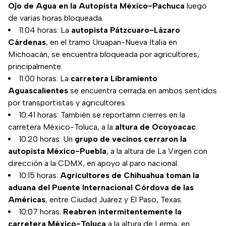
Ojo de Agua en la Autopista México-Pachuca
luego
de varias horas bloqueada.
11:04 horas: La
autopista Pátzcuaro-Lázaro
Cárdenas
, en el tramo Uruapan-Nueva Italia en
Michoacán, se encuentra bloqueada por agricultores,
principalmente.
11:00 horas: La
carretera Libramiento
Aguascalientes
se encuentra cerrada en ambos sentidos
por transportistas y agricultores.
10:41 horas: También se reportamn cierres en la
carretera México-Toluca, a la
altura de Ocoyoacac
.
10:20 horas: Un
grupo de vecinos cerraron la
autopìsta México-Puebla
, a la altura de La Virgen con
dirección a la CDMX, en apoyo al paro nacional.
10:15 horas:
Agricultores de Chihuahua toman la
aduana del Puente Internacional Córdova de las
Américas
, entre Ciudad Juárez y El Paso, Texas.
10:07 horas:
Reabren intermitentemente la
carretera México-Toluca
a la altura de Lerma, en