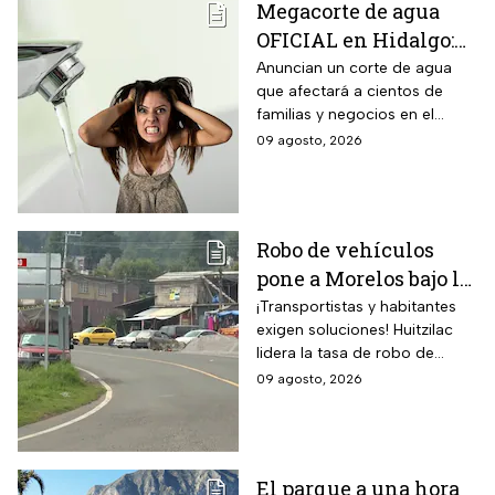
Megacorte de agua
OFICIAL en Hidalgo:
Colonias se quedan
Anuncian un corte de agua
que afectará a cientos de
sin servicio del 11 al
familias y negocios en el
14 de agosto
municipio de Pachuca, a lo
09 agosto, 2026
largo de 72 horas.
Robo de vehículos
pone a Morelos bajo la
lupa: Huitzilac
¡Transportistas y habitantes
exigen soluciones! Huitzilac
registra la mayor tasa
lidera la tasa de robo de
del país
vehículos en México, con 78
09 agosto, 2026
casos solo de enero a mayo.
El parque a una hora