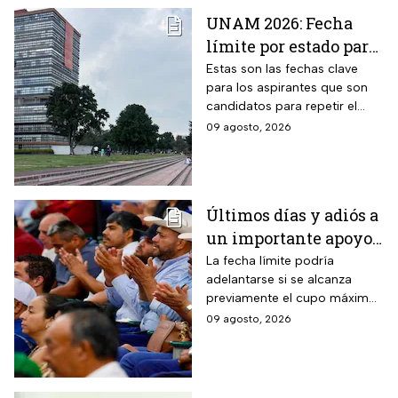
UNAM 2026: Fecha
límite por estado para
sacar cita para el
Estas son las fechas clave
para los aspirantes que son
Examen de Control
candidatos para repetir el
examen de admisión de nivel
09 agosto, 2026
licenciatura de la UNAM.
Últimos días y adiós a
un importante apoyo
en Sinaloa: hasta el 15
La fecha límite podría
adelantarse si se alcanza
de agosto
previamente el cupo máximo
permanecerá abierto
de productores establecido
09 agosto, 2026
el registro para este
por la Secretaría de
grupo de trabajadores
Agricultura y Desarrollo Rural.