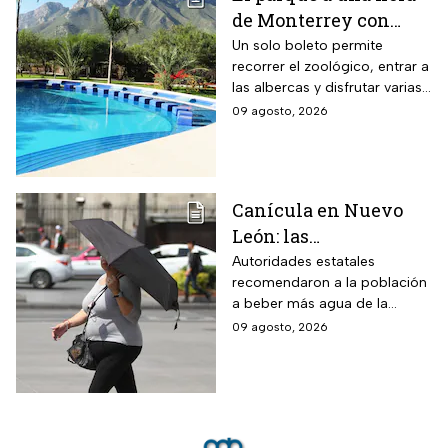
de Monterrey con
zoológico, tirolesa y
Un solo boleto permite
recorrer el zoológico, entrar a
alberca: esto cuesta la
las albercas y disfrutar varias
entrada en agosto de
áreas recreativas cerca de
09 agosto, 2026
2026
Monterrey
Canícula en Nuevo
León: las
recomendaciones de
Autoridades estatales
recomendaron a la población
la Secretaría de Medio
a beber más agua de la
Ambiente para
habitual
09 agosto, 2026
proteger a los adultos
mayores del calor de
más de 40 grados en
agosto 2026