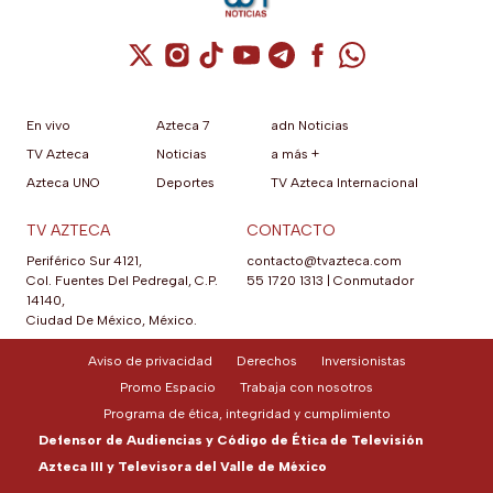
Cuenta de X / Twitter (se abre en una nuev
Cuenta de Instagram (se abre en una n
Cuenta de TikTok (se abre en una
Cuenta de YouTube (se abre 
Cuenta de Telegram (se a
Cuenta de Facebook 
Cuenta de Whats
En vivo
Azteca 7
adn Noticias
TV Azteca
Noticias
a más +
Azteca UNO
Deportes
TV Azteca Internacional
TV AZTECA
CONTACTO
Periférico Sur 4121,
contacto@tvazteca.com
Col. Fuentes Del Pedregal, C.P.
55 1720 1313
|
Conmutador
14140,
Ciudad De México, México.
Aviso de privacidad
Derechos
Inversionistas
Promo Espacio
Trabaja con nosotros
Programa de ética, integridad y cumplimiento
Defensor de Audiencias y Código de Ética de Televisión
Azteca III y Televisora del Valle de México