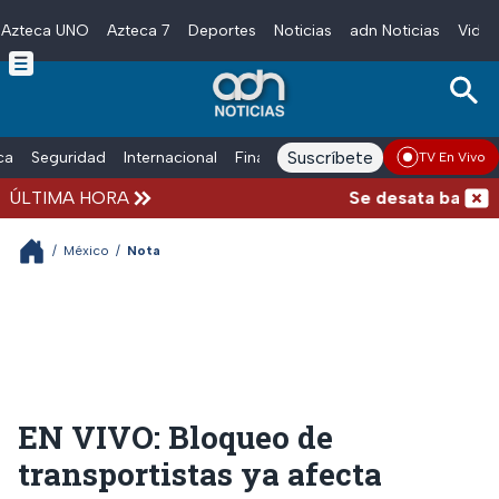
Azteca UNO
Azteca 7
Deportes
Noticias
adn Noticias
Video
Skip to main content
Suscríbete
ica
Seguridad
Internacional
Finanzas
adn Noticias Radio
Esp
TV En Vivo
ÚLTIMA HORA
Se desata balacera 
/
México
/
Nota
EN VIVO: Bloqueo de
transportistas ya afecta