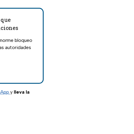
 que
iciones
 enorme bloqueo
las autoridades
sApp
y
lleva la