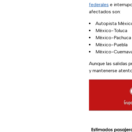
federales
e interrup
afectados son:
Autopista Méxic
México-Toluca
México-Pachuca
México-Puebla
México-Cuernav
Aunque las salidas p
y mantenerse atentos