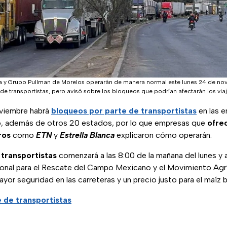
ca y Grupo Pullman de Morelos operarán de manera normal este lunes 24 de n
 de transportistas, pero avisó sobre los bloqueos que podrían afectarán los viaj
oviembre habrá
bloqueos por parte de transportistas
en las e
o, además de otros 20 estados, por lo que empresas que
ofre
ros
como
ETN
y
Estrella Blanca
explicaron cómo operarán.
 transportistas
comenzará a las 8:00 de la mañana del lunes y 
cional para el Rescate del Campo Mexicano y el Movimiento Ag
yor seguridad en las carreteras y un precio justo para el maíz b
 de transportistas