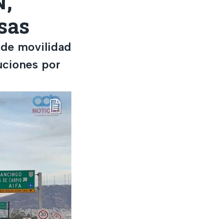
N,
sas
 de movilidad
uciones por