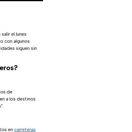
alir el lunes
do con algunos
lidades siguen sin
jeros?
eos de
en a los destinos
".
etos en
carreteras