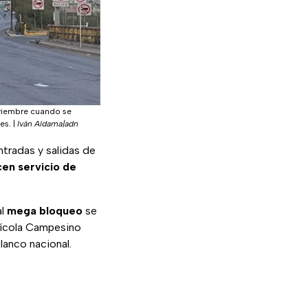
oviembre cuando se
es.
|
Iván Aldama|adn
ntradas y salidas de
cen servicio de
al
mega bloqueo
se
rícola Campesino
lanco nacional.