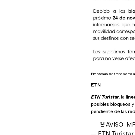
Empresas de transporte a
ETN
ETN Turistar
, la
lín
posibles bloqueos y
pendiente de las red
🚨AVISO I
— ETN Turista