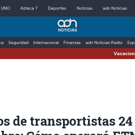
a UNO
Azteca 7
Deportes
Noticias
adn Noticias
ica
Seguridad
Internacional
Finanzas
adn Noticias Radio
Esp
Vacaciones de verano 
s de transportistas 24