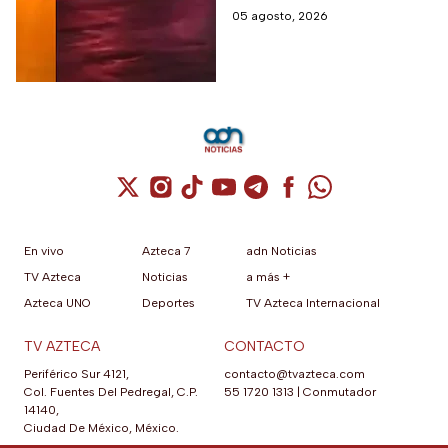
inseguridad está fuera
quema de vehículos muestra
05 agosto, 2026
de control
inseguridad fuera de control.
Cuenta de X / Twitter (se abre en una nuev
Cuenta de Instagram (se abre en una n
Cuenta de TikTok (se abre en una
Cuenta de YouTube (se abre 
Cuenta de Telegram (se a
Cuenta de Facebook 
Cuenta de Whats
En vivo
Azteca 7
adn Noticias
TV Azteca
Noticias
a más +
Azteca UNO
Deportes
TV Azteca Internacional
TV AZTECA
CONTACTO
Periférico Sur 4121,
contacto@tvazteca.com
Col. Fuentes Del Pedregal, C.P.
55 1720 1313
|
Conmutador
14140,
Ciudad De México, México.