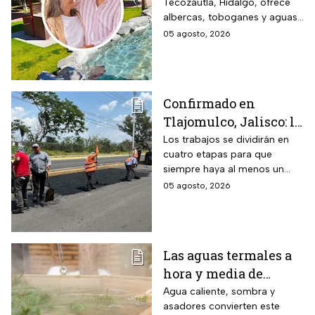
Tecozautla, Hidalgo, ofrece
entrada desde $100
albercas, toboganes y aguas
pesos para este grupo
termales, con tarifas
05 agosto, 2026
de adultos mayores
preferenciales para adultos
mayores y personas con
discapacidad.
Confirmado en
Tlajomulco, Jalisco: la
avenida Jesús Michel
Los trabajos se dividirán en
cuatro etapas para que
(ex 8 de Julio) seguirá
siempre haya al menos un
con obras hasta
carril habilitado en cada
05 agosto, 2026
diciembre 2026 y este
sentido.
es el tramo afectado
Las aguas termales a
hora y media de
Monterrey, Nuevo
Agua caliente, sombra y
asadores convierten este
León, donde la