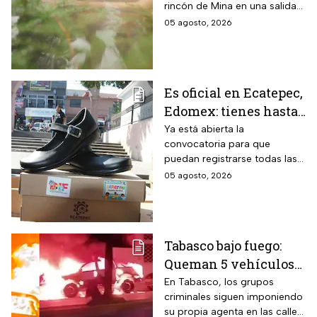
rincón de Mina en una salida
entrada cuesta desde
sencilla para pasar el día en
05 agosto, 2026
$30 pesos y este grupo
familia
de personas paga la
mitad
Es oficial en Ecatepec,
Edomex: tienes hasta
el 14 de agosto para
Ya está abierta la
convocatoria para que
cobrar apoyo de $400
puedan registrarse todas las
para los zapatos de tus
familias con niños de escuelas
05 agosto, 2026
hijos o nietos
primarias públicas.
Tabasco bajo fuego:
Queman 5 vehículos
en Villahermosa y
En Tabasco, los grupos
criminales siguen imponiendo
Nacajuca, la
su propia agenta en las calles: