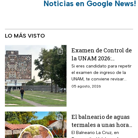
Noticias en Google News!
LO MÁS VISTO
Examen de Control de
la UNAM 2026:
¿Cuántos aciertos
Si eres candidato para repetir
el examen de ingreso de la
piden en las carreras
UNAM, te conviene revisar
más solicitadas?
cuántos aciertos deberás de
05 agosto, 2026
lograr para ingresar a la
carrera que deseas.
El balneario de aguas
termales a unas horas
de Naucalpan con
El Balneario La Cruz, en