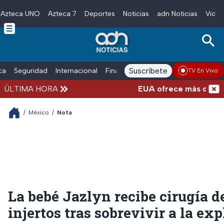
Azteca UNO
Azteca 7
Deportes
Noticias
adn Noticias
Video
Skip to main content
Suscríbete
ica
Seguridad
Internacional
Finanzas
adn Noticias Radio
Esp
TV En Vivo
ÚLTIMA HORA
EUA ofrece más de 100 mill
/
México
/
Nota
La bebé Jazlyn recibe cirugía d
injertos tras sobrevivir a la ex