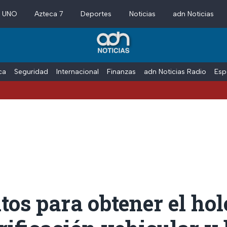
a UNO
Azteca 7
Deportes
Noticias
adn Noticias
ica
Seguridad
Internacional
Finanzas
adn Noticias Radio
Esp
tos para obtener el h