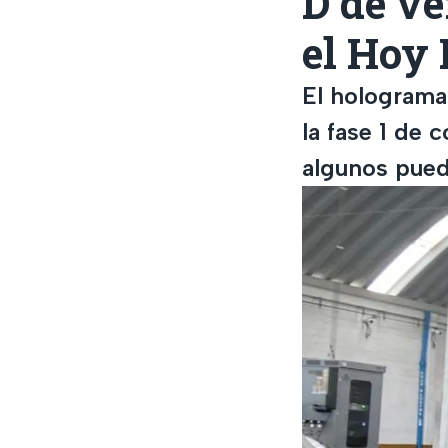
D de ve
el Hoy 
El holograma
la fase 1 de 
algunos pued