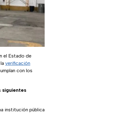
n el Estado de
 la
verificación
cumplan con los
s
siguientes
 institución pública