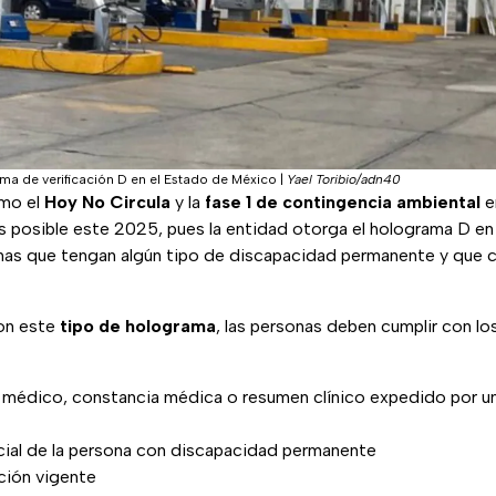
a de verificación D en el Estado de México
|
Yael Toribio/adn40
omo el
Hoy No Circula
y la
fase 1 de contingencia
ambiental
e
posible este 2025, pues la entidad otorga el holograma D en
nas que tengan algún tipo de discapacidad permanente y que 
con este
tipo de
holograma
, las personas deben cumplir con lo
o médico, constancia médica o resumen clínico expedido por una
icial de la persona con discapacidad permanente
ación vigente