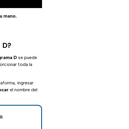
tu mano.
a D?
grama D
se puede
porcionar toda la
taforma, ingresar
ocar
el nombre del
la