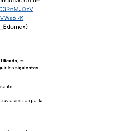
condonación de
o/003RnMJOzV
fmVWa6RK
A_Edomex)
tificado
, es
uir
los
siguientes
citante
travío emitida por la