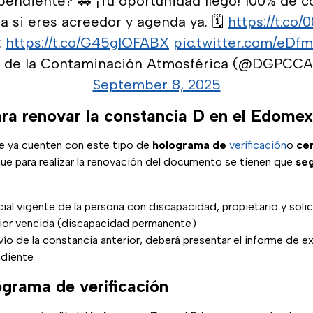
 pendiente? 🚗 ¡Tu oportunidad llegó! 100% de 
a si eres acreedor y agenda ya. 🗓️
https://t.c
:
https://t.co/G45glOFABX
pic.twitter.com/eD
l de la Contaminación Atmosférica (@DGPCC
September 8, 2025
ara renovar la constancia D en el Edomex
ue ya cuenten con este tipo de
holograma
de
verificación
o
cer
ue para realizar la renovación del documento se tienen que
seg
icial vigente de la persona con discapacidad, propietario y soli
ior vencida (discapacidad permanente)
ío de la constancia anterior, deberá presentar el informe de ex
ndiente
ograma de verificación