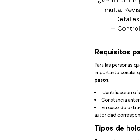
¿Verificación
multa. Revis
Detalles
— Contro
Requisitos p
Para las personas q
importante señalar q
pasos
:
Identificación of
Constancia anter
En caso de extrav
autoridad correspo
Tipos de hol