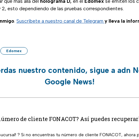
r que más allá del
holograma D,
en el
Edomex
se emiten los c
1 y 2, esto dependiendo de las pruebas correspondientes.
onmigo
.
Suscríbete a nuestro canal de Telegram
y lleva la info
Edomex
erdas nuestro contenido, sigue a adn N
Google News!
número de cliente FONACOT? Así puedes recuperarlo
a sucursal! ? Si no encuentras tu número de cliente FONACOT, ahora p