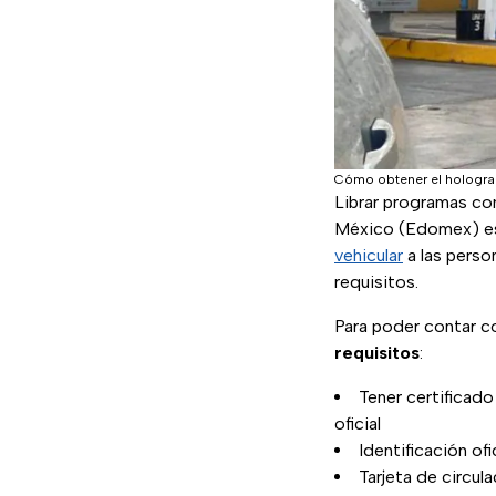
Cómo obtener el hologram
Librar programas c
México (Edomex) es 
vehicular
a las perso
requisitos.
Para poder contar 
requisitos
:
Tener certificad
oficial
Identificación of
Tarjeta de circul