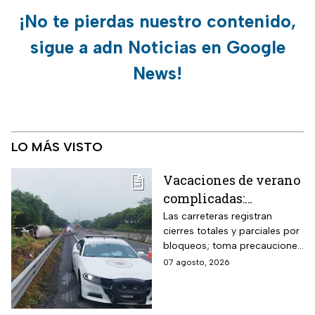
¡No te pierdas nuestro contenido,
sigue a adn Noticias en Google
News!
LO MÁS VISTO
Vacaciones de verano
complicadas:
Carreteras cerradas
Las carreteras registran
cierres totales y parciales por
por bloqueos y fuertes
bloqueos; toma precauciones
accidentes hoy
si viajas en estas vacaciones
07 agosto, 2026
viernes 7 de agosto
de verano