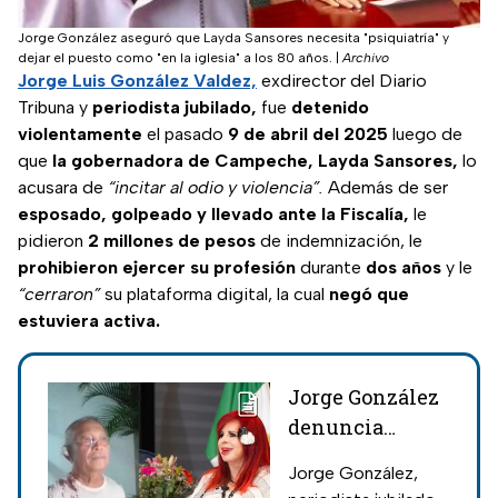
Jorge González aseguró que Layda Sansores necesita "psiquiatría" y
dejar el puesto como "en la iglesia" a los 80 años.
|
Archivo
Jorge Luis González Valdez,
exdirector del Diario
Tribuna y
periodista jubilado,
fue
detenido
violentamente
el pasado
9 de abril del 2025
luego de
que
la gobernadora de Campeche, Layda Sansores,
lo
acusara de
“incitar al odio y violencia”.
Además de ser
esposado, golpeado y llevado ante la Fiscalía,
le
pidieron
2 millones de pesos
de indemnización, le
prohibieron ejercer su profesión
durante
dos años
y le
“cerraron”
su plataforma digital, la cual
negó que
estuviera activa.
Jorge González
denuncia
censura y
Jorge González,
hostigamiento