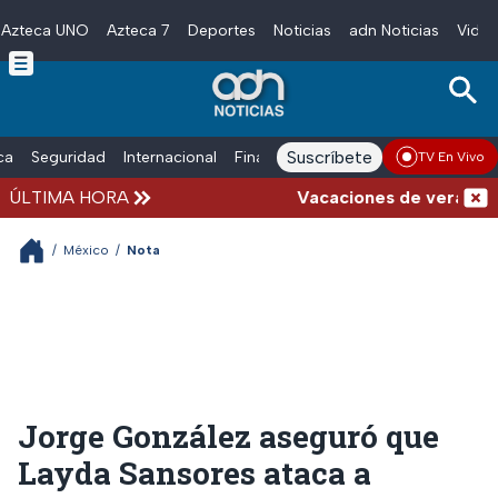
Azteca UNO
Azteca 7
Deportes
Noticias
adn Noticias
Video
Skip to main content
Suscríbete
ica
Seguridad
Internacional
Finanzas
adn Noticias Radio
Esp
TV En Vivo
ÚLTIMA HORA
Vacaciones de verano compli
/
México
/
Nota
Jorge González aseguró que
Layda Sansores ataca a