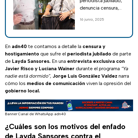
periodista jubilado,
por parte de
denuncia censura,
Layda Sansores
violencia y censura
16 junio, 2025
en el estado de
Campeche; acusa a
Layda Sansores de
cerrar medios de
En
adn40
te contamos a detalle la
censura y
comunicación.
hostigamiento
que sufre el
periodista jubilado
de parte
de
Layda Sansores.
En una
entrevista exclusiva con
Javier Risco y Luciana Wainer
durante el programa
“Ya
nadie está dormido”,
Jorge Luis González Valdez
narra
cómo los
medios de comunicación
viven la opresión del
gobierno local.
Banner Canal de WhatsApp adn40
¿Cuáles son los motivos del enfado
de Layda Sansores contra el