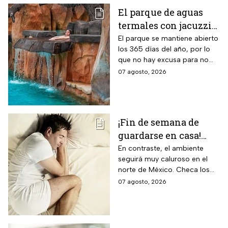
El parque de aguas
termales con jacuzzis
y cabañas a 2 horas de
El parque se mantiene abierto
los 365 días del año, por lo
CDMX donde este
que no hay excusa para no
grupo de adultos
visitar este hermoso lugar
07 agosto, 2026
mayores paga la
mitad
¡Fin de semana de
guardarse en casa!
Monzón mexicano
En contraste, el ambiente
seguirá muy caluroso en el
dejará lluvias
norte de México. Checa los
intensas en estos
detalles y toma precauciones.
07 agosto, 2026
estados; así estará el
clima hoy