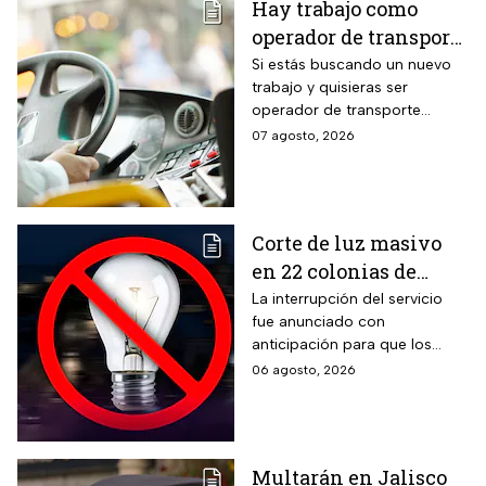
Hay trabajo como
operador de transporte
público con sueldo de
Si estás buscando un nuevo
trabajo y quisieras ser
18 mil pesos, bonos y
operador de transporte
despensa
público, publicaron algunas
07 agosto, 2026
vacantes y te decimos cómo
puedes aplicar.
Corte de luz masivo
en 22 colonias de
México; zonas
La interrupción del servicio
fue anunciado con
afectadas hoy 7 de
anticipación para que los
agosto
usuarios puedan tomar las
06 agosto, 2026
previsiones necesarias.
Multarán en Jalisco