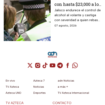
con hasta $23,000 a los
conductores que
Jalisco endurece el control de
alcohol al volante y castiga
superen este límite en
con severidad a quien rebase
la prueba de
el nuevo límite de sangre o
07 agosto, 2026
alcoholemia
aliento. La sanción golpea por
igual a automovilistas,
transportistas y motociclistas
que circulen por el estado.
Cuenta de X / Twitter (se abre en una nuev
Cuenta de Instagram (se abre en una n
Cuenta de TikTok (se abre en una
Cuenta de YouTube (se abre 
Cuenta de Telegram (se a
Cuenta de Facebook 
Cuenta de Whats
En vivo
Azteca 7
adn Noticias
TV Azteca
Noticias
a más +
Azteca UNO
Deportes
TV Azteca Internacional
TV AZTECA
CONTACTO