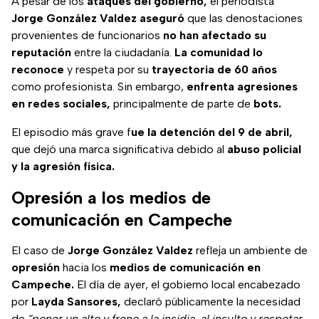
A pesar de los
ataques del gobierno,
el periodista
Jorge González Valdez aseguró
que las denostaciones
provenientes de funcionarios
no han afectado su
reputación
entre la ciudadanía.
La comunidad lo
reconoce
y respeta por su
trayectoria de 60 años
como profesionista. Sin embargo,
enfrenta agresiones
en redes sociales,
principalmente de parte de
bots.
El episodio más grave f
ue la detención del 9 de abril,
que dejó una marca significativa debido al
abuso policial
y la agresión física.
Opresión a los medios de
comunicación en Campeche
El caso de
Jorge González Valdez
refleja un ambiente de
opresión
hacia los
medios de comunicación en
Campeche.
El día de ayer, el gobierno local encabezado
por
Layda Sansores,
declaró públicamente la necesidad
de
“poner un alto y freno a la insidia, al insulto y respetar