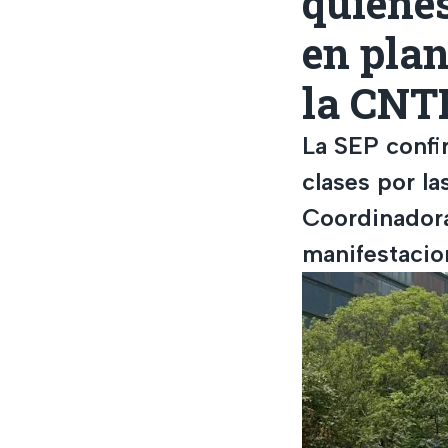
quienes
en plan
la CNT
La SEP confi
clases por la
Coordinadora
manifestacio