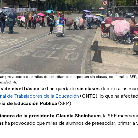
an provocado que miles de estudiantes se queden sin clases, confirmó la SEP;
dama/adn40
s de nivel básico
se han quedado
sin clases
debido a las mar
al de Trabajadores de la Educación
(CNTE), lo que ha afectad
ría de Educación Pública
(SEP).
anera de la presidenta Claudia Sheinbaum
, la SEP mencion
as
ha provocado que miles de alumnos de preescolar, primaria 