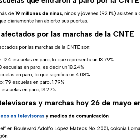
scuelas que entraron a paro por la CNTE
 más de
19 millones de niñas
, niños y jóvenes (92.1%) asisten a
ue diariamente han abierto sus puertas.
afectados por las marchas de la CNTE
ctados por las marchas de la CNTE son:
ur: 124 escuelas en paro, lo que representa un 13.79%
8 escuelas en paro, es decir un 18.24%
cuelas en paro, lo que significa un 4.08%
: 79 escuelas en paro, 1.79%
 escuelas en paro, 13.27%
 televisoras y marchas hoy 26 de mayo
eos en televisoras
y medios de comunicación
gel” en Boulevard Adolfo López Mateos No. 2551, colonia Loma
gón.