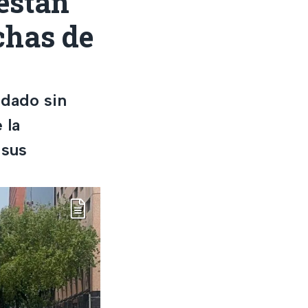
están
chas de
edado sin
 la
 sus