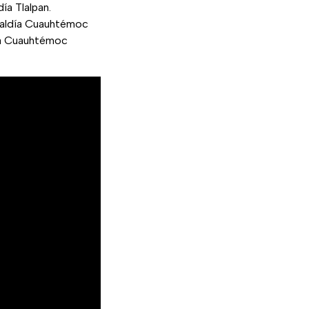
ía Tlalpan.
lcaldía Cuauhtémoc
día Cuauhtémoc