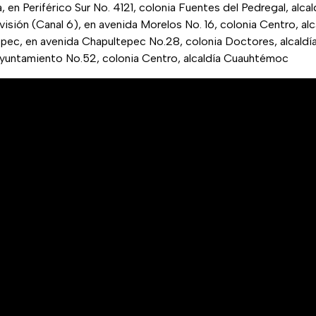
 en Periférico Sur No. 4121, colonia Fuentes del Pedregal, alcald
isión (Canal 6), en avenida Morelos No. 16, colonia Centro, a
epec, en avenida Chapultepec No.28, colonia Doctores, alcal
untamiento No.52, colonia Centro, alcaldía Cuauhtémoc