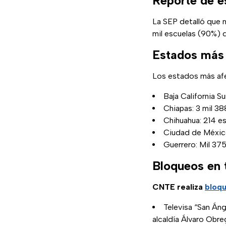
Reporte de e
La SEP detalló que
mil escuelas (90%) q
Estados más 
Los estados más afe
Baja California S
Chiapas: 3 mil 38
Chihuahua: 214 es
Ciudad de México
Guerrero: Mil 375
Bloqueos en
CNTE realiza
bloqu
Televisa “San Án
alcaldía Álvaro Obre