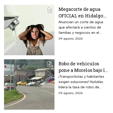
Megacorte de agua
OFICIAL en Hidalgo:
Colonias se quedan
Anuncian un corte de agua
que afectará a cientos de
sin servicio del 11 al
familias y negocios en el
14 de agosto
municipio de Pachuca, a lo
09 agosto, 2026
largo de 72 horas.
Robo de vehículos
pone a Morelos bajo la
lupa: Huitzilac
¡Transportistas y habitantes
exigen soluciones! Huitzilac
registra la mayor tasa
lidera la tasa de robo de
del país
vehículos en México, con 78
09 agosto, 2026
casos solo de enero a mayo.