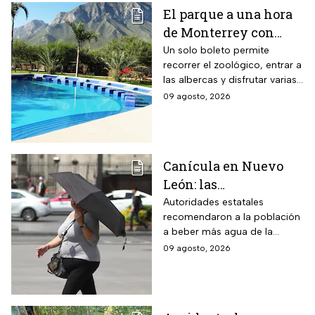
El parque a una hora
de Monterrey con
zoológico, tirolesa y
Un solo boleto permite
recorrer el zoológico, entrar a
alberca: esto cuesta la
las albercas y disfrutar varias
entrada en agosto de
áreas recreativas cerca de
09 agosto, 2026
2026
Monterrey
Canícula en Nuevo
León: las
recomendaciones de
Autoridades estatales
recomendaron a la población
la Secretaría de Medio
a beber más agua de la
Ambiente para
habitual
09 agosto, 2026
proteger a los adultos
mayores del calor de
más de 40 grados en
agosto 2026