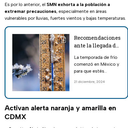
Es por lo anterior, el
SMN exhorta a la población a
extremar precauciones
, especialmente en áreas
vulnerables por lluvias, fuertes vientos y bajas temperaturas.
Recomendaciones
ante la llegada del
invierno 2024 en
La temporada de frío
México
comenzó en México y
para que estés
preparado y evites
21 diciembre, 2024
enfermarte, estas son
algunas
recomendaciones para
que te cuides durante
Activan alerta naranja y amarilla en
el invierno 2024.
CDMX