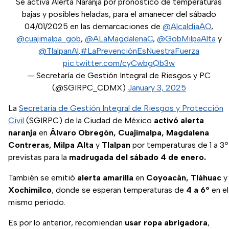
Se activa Alerta Naranja por pronóstico de temperaturas
bajas y posibles heladas, para el amanecer del sábado
04/01/2025 en las demarcaciones de
@AlcaldiaAO
,
@cuajimalpa_gob
,
@ALaMagdalenaC
,
@GobMilpaAlta
y
@TlalpanAl
.
#LaPrevenciónEsNuestraFuerza
pic.twitter.com/cyCwbgQb3w
— Secretaría de Gestión Integral de Riesgos y PC
(@SGIRPC_CDMX)
January 3, 2025
La
Secretaría de Gestión Integral de Riesgos y Protección
Civil
(SGIRPC) de la Ciudad de México
activó alerta
naranja
en
Álvaro Obregón, Cuajimalpa, Magdalena
Contreras, Milpa Alta
y
Tlalpan
por temperaturas de 1 a 3º
previstas para la
madrugada del sábado 4 de enero.
También se emitió
alerta amarilla
en
Coyoacán, Tláhuac
y
Xochimilco
, donde se esperan temperaturas de
4 a 6º
en el
mismo periodo.
Es por lo anterior, recomiendan
usar ropa abrigadora
,