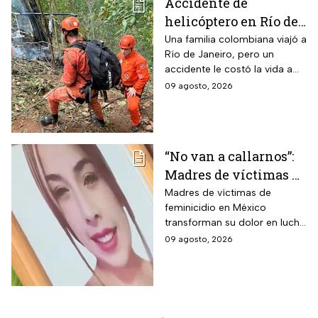
Accidente de
helicóptero en Río de
Janeiro deja muertos;
Una familia colombiana viajó a
Río de Janeiro, pero un
su familia los
accidente le costó la vida a
esperaba en tierra
tres integrantes
09 agosto, 2026
“No van a callarnos”:
Madres de víctimas de
feminicidio
Madres de víctimas de
feminicidio en México
defienden su voz y el
transforman su dolor en lucha
papel de los medios
y memoria: su voz no será
09 agosto, 2026
silenciada y los medios son
clave para visibilizar casos y
exigir justicia.