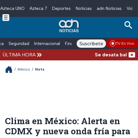
Azteca UNO
Azteca 7
Deportes
Noticias
adn Noticias
Video
Skip to main content
Suscríbete
ica
Seguridad
Internacional
Finanzas
adn Noticias Radio
Esp
TV En Vivo
ÚLTIMA HORA
Se desata balacera a
/
México
/
Nota
Clima en México: Alerta en
CDMX y nueva onda fría para