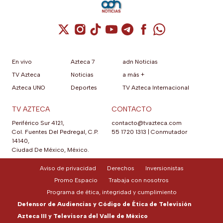
Cuenta de X / Twitter (se abre en una nuev
Cuenta de Instagram (se abre en una n
Cuenta de TikTok (se abre en una
Cuenta de YouTube (se abre 
Cuenta de Telegram (se a
Cuenta de Facebook 
Cuenta de Whats
En vivo
Azteca 7
adn Noticias
TV Azteca
Noticias
a más +
Azteca UNO
Deportes
TV Azteca Internacional
TV AZTECA
CONTACTO
Periférico Sur 4121,
contacto@tvazteca.com
Col. Fuentes Del Pedregal, C.P.
55 1720 1313
|
Conmutador
14140,
Ciudad De México, México.
Aviso de privacidad
Derechos
Inversionistas
Promo Espacio
Trabaja con nosotros
Programa de ética, integridad y cumplimiento
Defensor de Audiencias y Código de Ética de Televisión
Azteca III y Televisora del Valle de México