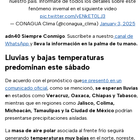
nuestro país. Infórmate de todos los detalles sobre este
fenómeno invernal en el siguiente video
pic.twitter.com/yENkET0LJ3
— CONAGUA Clima (@conagua_clima)
January 3, 2025
adn40 Siempre Conmigo
. Suscríbete a nuestro
canal de
WhatsApp
y
lleva la información en la palma de tu mano.
Lluvias y bajas temperaturas
predominan este sábado
De acuerdo con el pronóstico que
se presentó en un
comunicado oficial
, como se mencionó,
se esperan lluvias
e
n estados como
Veracruz, Oaxaca, Chiapas y Tabasco
,
mientras que en regiones como
Jalisco, Colima,
Michoacán, Tamaulipas y la Ciudad de México
podrían
presentarse precipitaciones aisladas.
La
masa de aire polar
asociada al frente frío seguirá
generando
temperaturas muy bajas
en el norte, noreste,