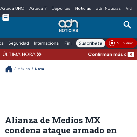
Azteca UNO
Azteca 7
Deportes
Noticias
adn Noticias
Video
Skip to main content
Suscríbete
ica
Seguridad
Internacional
Finanzas
adn Noticias Radio
Esp
TV En Vivo
ÚLTIMA HORA
Confirman más de 100 mu
/
México
/
Nota
Alianza de Medios MX
condena ataque armado en