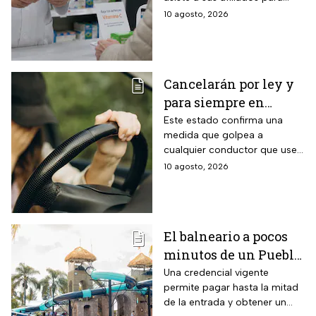
del Bienestar: paso a
conseguir un empleo además
10 agosto, 2026
paso para inscribirte y
de brindar apoyo económico.
documentos
requeridos
Cancelarán por ley y
para siempre en
Jalisco la licencia de
Este estado confirma una
medida que golpea a
conducir de todos los
cualquier conductor que use
conductores que
su auto particular con
10 agosto, 2026
circulen en estos
apariencia de otro, sin
tipos de autos
importar cuántas veces
preste el servicio dentro del
estado.
El balneario a pocos
minutos de un Pueblo
Mágico de Querétaro
Una credencial vigente
permite pagar hasta la mitad
que da 50% de
de la entrada y obtener un
descuento a mayores