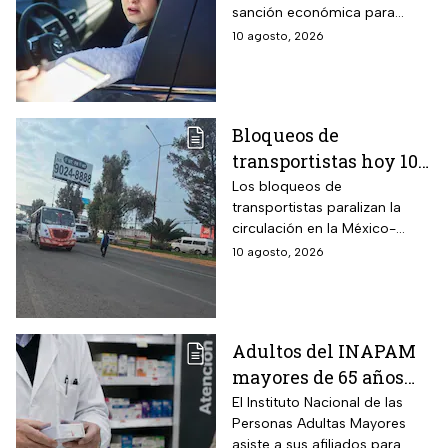
sanción económica para
realicen esta
quienes ponen en riesgo a
10 agosto, 2026
peligrosa maniobra en
otros automovilistas al
la calle
competir de forma
improvisada en calles y
carreteras estatales.
Bloqueos de
transportistas hoy 10
de agosto; tramos de
Los bloqueos de
transportistas paralizan la
carreteras que están
circulación en la México-
cerrados
Puebla hoy lunes
10 agosto, 2026
Adultos del INAPAM
mayores de 65 años
pueden acceder al
El Instituto Nacional de las
Personas Adultas Mayores
aguinaldo y Pensión
asiste a sus afiliados para