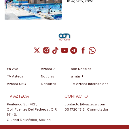
descuento adicional para
10 agosto, 2026
de 60 años y 30% a
acampar en Tequisquiapan
maestros y
estudiantes
Cuenta de X / Twitter (se abre en una nuev
Cuenta de Instagram (se abre en una n
Cuenta de TikTok (se abre en una
Cuenta de YouTube (se abre 
Cuenta de Telegram (se a
Cuenta de Facebook 
Cuenta de Whats
En vivo
Azteca 7
adn Noticias
TV Azteca
Noticias
a más +
Azteca UNO
Deportes
TV Azteca Internacional
TV AZTECA
CONTACTO
Periférico Sur 4121,
contacto@tvazteca.com
Col. Fuentes Del Pedregal, C.P.
55 1720 1313
|
Conmutador
14140,
Ciudad De México, México.