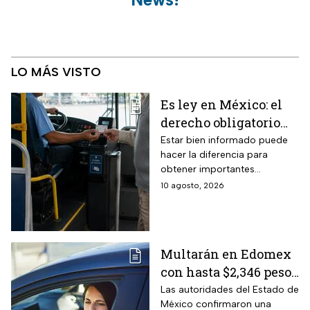
LO MÁS VISTO
Es ley en México: el
derecho obligatorio
que las líneas de
Estar bien informado puede
hacer la diferencia para
autobús deben
obtener importantes
respetar a los adultos
beneficios que no todos
10 agosto, 2026
mayores en estas
conocen.
vacaciones 2026 y no
todos exigen
Multarán en Edomex
con hasta $2,346 pesos
a todos los
Las autoridades del Estado de
México confirmaron una
conductores que