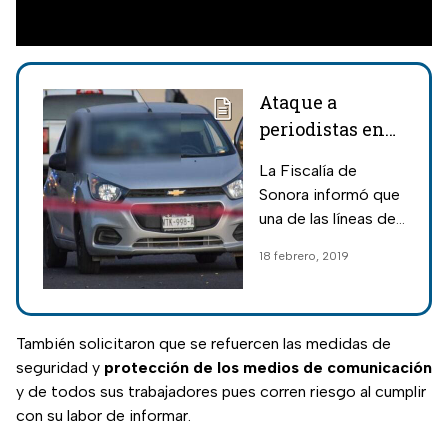
Ataque a
periodistas en
Sonora fue por
La Fiscalía de
“actividades
Sonora informó que
ilícitas”
una de las líneas de
investigación
18 febrero, 2019
apunta a que el
ataque pudiera
estar “relacionado a
actividades ilícitas”.
También solicitaron que se refuercen las medidas de
seguridad y
protección de los medios de comunicación
y de todos sus trabajadores pues corren riesgo al cumplir
con su labor de informar.