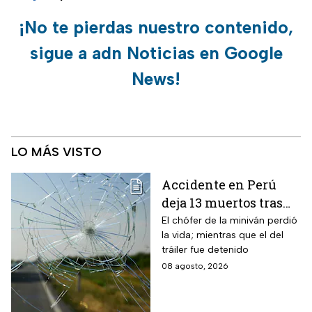
¡No te pierdas nuestro contenido,
sigue a adn Noticias en Google
News!
LO MÁS VISTO
Accidente en Perú
deja 13 muertos tras
choque entre una
El chófer de la miniván perdió
la vida; mientras que el del
miniván y un tráiler
tráiler fue detenido
08 agosto, 2026