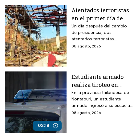
Atentados terroristas
en el primer día de
presidencia de
Un día después del cambio
de presidencia, dos
Abelardo De la
atentados terroristas
Espriella en Colombia
ocurrieron en Colombia
08 agosto, 2026
Estudiante armado
realiza tiroteo en
escuela de Tailandia
En la provincia tailandesa de
Nontaburi, un estudiante
armado ingresó a su escuela
y abrió fuego contra
08 agosto, 2026
compañeros y personal
docente.
02:18