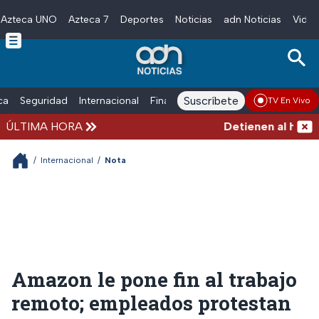
Azteca UNO
Azteca 7
Deportes
Noticias
adn Noticias
Video
Skip to main content
Suscríbete
ica
Seguridad
Internacional
Finanzas
adn Noticias Radio
Esp
TV En Vivo
ÚLTIMA HORA
Detienen al hombre 
/
Internacional
/
Nota
Amazon le pone fin al trabajo
remoto; empleados protestan