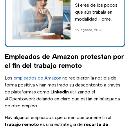
futuro del
Si eres de los pocos
trabajo remoto
que aún trabaja en
según Harvard
modalidad Home
Office, esto es lo
29 agosto, 2023
que dicen los
expertos de
Harvard de acuerdo
a esta modalidad
Empleados de Amazon protestan por
de empleo.
el fin del trabajo remoto
Los
empleados de Amazon
no recibieron la noticia de
forma positiva y han mostrado su descontento a través
de plataformas como
LinkedIn
utilizando el
#Opentowork dejando en claro que están en búsqueda
de otro empleo.
Hay algunos empleados que creen que ponerle fin al
trabajo remoto
es una estrategia de
recorte de