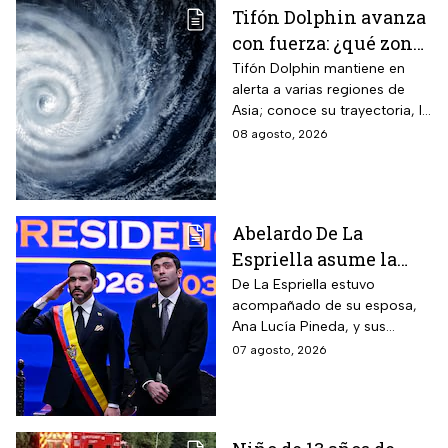
Tifón Dolphin avanza
con fuerza: ¿qué zonas
están en alerta?
Tifón Dolphin mantiene en
alerta a varias regiones de
Asia; conoce su trayectoria, la
fuerza de sus vientos y qué se
08 agosto, 2026
espera durante las próximas
horas.
Abelardo De La
Espriella asume la
presidencia de
De La Espriella estuvo
acompañado de su esposa,
Colombia; así fue su
Ana Lucía Pineda, y sus
atípica investidura en
cuatro hijos, además de los
07 agosto, 2026
Cali
más de mil invitados
nacionales e internacionales.