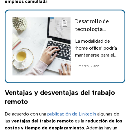
empleos camuflad
a.
Desarrollo de
tecnología
provocará que
La modalidad de
el 50% se
‘home office’ podría
mantenga en
mantenerse para el
‘home office’:
50% de los
11 marzo, 2022
SAP
trabajadores debido
a los avances de la
tecnología.
Ventajas y desventajas del trabajo
remoto
De acuerdo con una
publicación de LinkedIn
algunas de
las
ventajas del trabajo remoto
es la
reducción de los
costos y tiempo de desplazamiento
. Además hay un