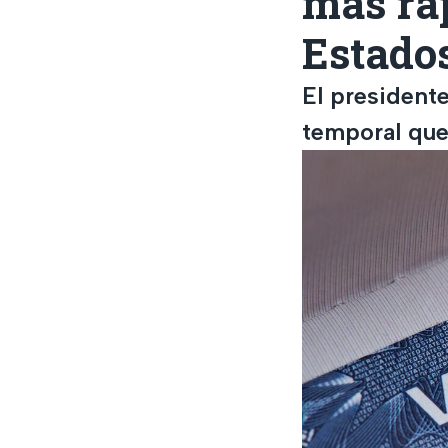
más ráp
Estado
El president
temporal que 