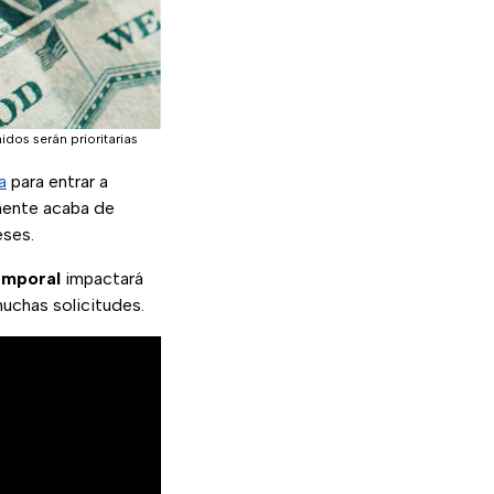
idos serán prioritarias
a
para entrar a
mente acaba de
eses.
emporal
impactará
muchas solicitudes.