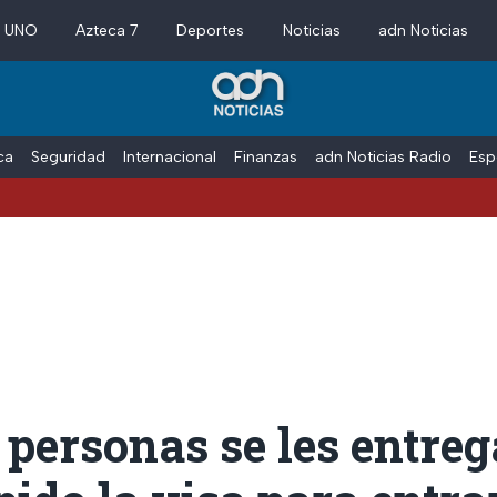
a UNO
Azteca 7
Deportes
Noticias
adn Noticias
ica
Seguridad
Internacional
Finanzas
adn Noticias Radio
Esp
 personas se les entre