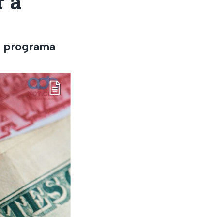
r a
n programa