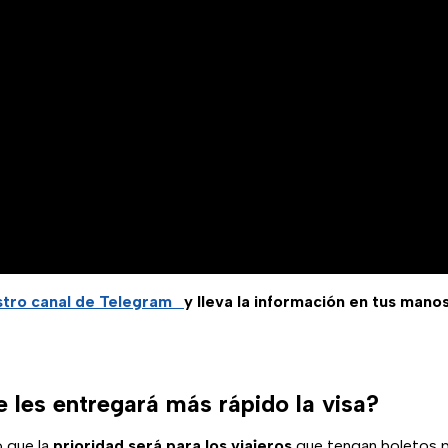
tro canal de Telegram
y lleva la información en tus manos
 les entregará más rápido la visa?
 que la
prioridad será para los viajeros
que tengan boletos 