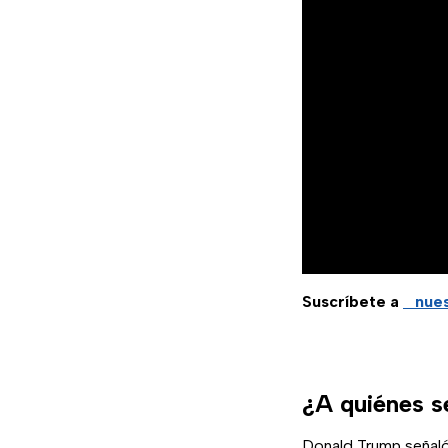
Suscríbete a
nues
¿A quiénes se
Donald Trump señaló