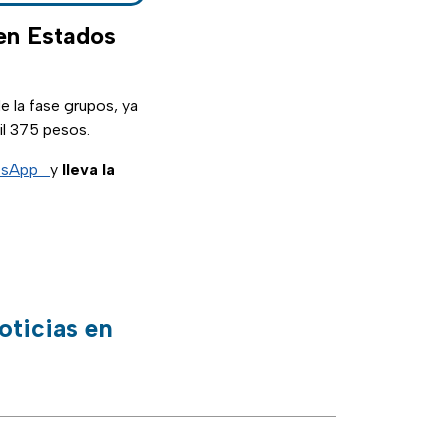
 en Estados
e la fase grupos, ya
il 375 pesos.
atsApp
y
lleva la
oticias en