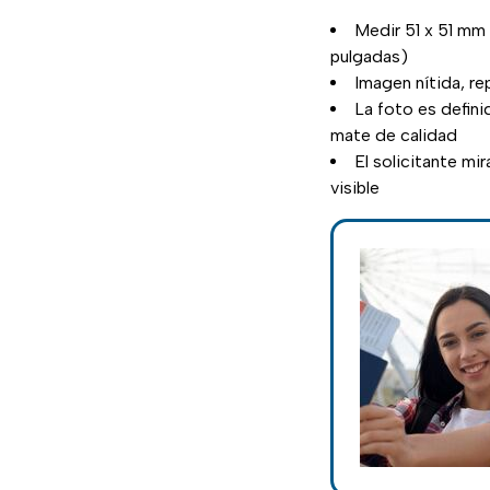
Medir 51 x 51 mm
pulgadas)
Imagen nítida, re
La foto es definid
mate de calidad
El solicitante mi
visible