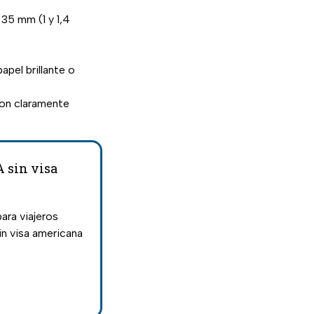
35 mm (1 y 1,4
apel brillante o
son claramente
A sin visa
ara viajeros
in visa americana