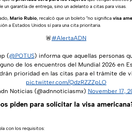
e un garantía de entrega, sino un adelanto a citas para visas.
tado,
Mario Rubio
, recalcó que un boleto "no significa
visa am
ión a Estados Unidos sí para una cita prioritaria.
🚨
#AlertaADN
p (
@POTUS
) informa que aquellas personas q
lguno de los encuentros del Mundial 2026 en E
drán prioridad en las citas para el trámite de v
pic.twitter.com/QdzRZZZpLO
adn Noticias (@adnnoticiasmx)
November 17, 2
os piden para solicitar la visa americana
a con los requisitos: