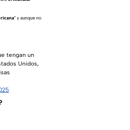
ericana
" y aunque no
ue tengan un
stados Unidos,
isas
025
?