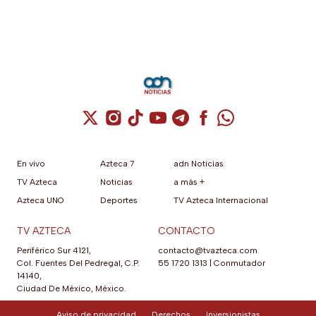
Cuenta de X / Twitter (se abre en una nuev
Cuenta de Instagram (se abre en una n
Cuenta de TikTok (se abre en una
Cuenta de YouTube (se abre 
Cuenta de Telegram (se a
Cuenta de Facebook 
Cuenta de Whats
En vivo
Azteca 7
adn Noticias
TV Azteca
Noticias
a más +
Azteca UNO
Deportes
TV Azteca Internacional
TV AZTECA
CONTACTO
Periférico Sur 4121,
contacto@tvazteca.com
Col. Fuentes Del Pedregal, C.P.
55 1720 1313
|
Conmutador
14140,
Ciudad De México, México.
Aviso de privacidad
Derechos
Inversionistas