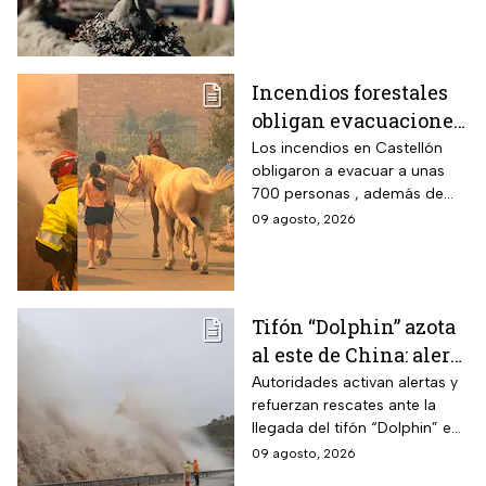
muertes; precaución con
heridas y mariscos crudos.
Incendios forestales
obligan evacuaciones
en el este de España |
Los incendios en Castellón
obligaron a evacuar a unas
VIDEO
700 personas , además de
que ya dañaron viviendas y
09 agosto, 2026
granjas; más de 300
bomberos luchan contra el
fuego.
Tifón “Dolphin” azota
al este de China: alerta
máxima por
Autoridades activan alertas y
refuerzan rescates ante la
inundaciones y
llegada del tifón “Dolphin” en
ráfagas
el este de China con vientos
09 agosto, 2026
de 42 m/s, evacuaciones y