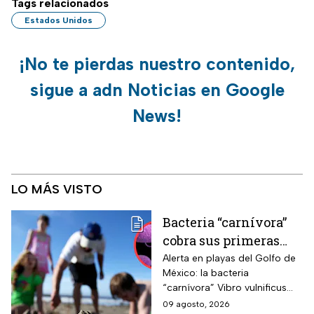
Tags relacionados
Estados Unidos
¡No te pierdas nuestro contenido,
sigue a adn Noticias en Google
News!
LO MÁS VISTO
Bacteria “carnívora”
cobra sus primeras
vidas y enciende
Alerta en playas del Golfo de
México: la bacteria
alarmas en estas
“carnívora” Vibro vulnificus
playas de EUA
causa infecciones graves y
09 agosto, 2026