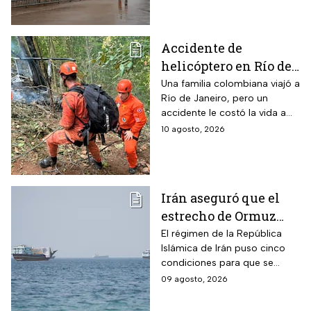
miles de vuelos cancelados.
Accidente de
helicóptero en Río de
Janeiro deja muertos;
Una familia colombiana viajó a
Río de Janeiro, pero un
su familia los
accidente le costó la vida a
esperaba en tierra
tres integrantes
10 agosto, 2026
Irán aseguró que el
estrecho de Ormuz
seguirá bloqueado
El régimen de la República
Islámica de Irán puso cinco
hasta que EUA acepte
condiciones para que se
“sus condiciones”
reabra el estrecho de Ormuz
09 agosto, 2026