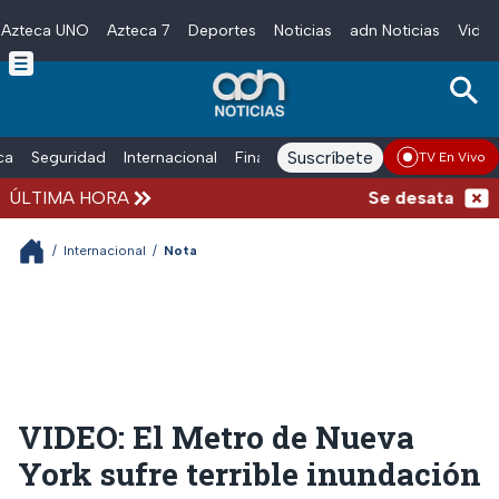
Azteca UNO
Azteca 7
Deportes
Noticias
adn Noticias
Video
Skip to main content
Suscríbete
ica
Seguridad
Internacional
Finanzas
adn Noticias Radio
Esp
TV En Vivo
ÚLTIMA HORA
Se desata balace
/
Internacional
/
Nota
VIDEO: El Metro de Nueva
York sufre terrible inundación