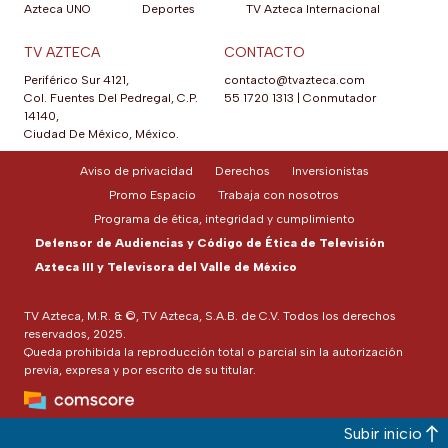
Azteca UNO
Deportes
TV Azteca Internacional
TV AZTECA
CONTACTO
Periférico Sur 4121,
contacto@tvazteca.com
Col. Fuentes Del Pedregal, C.P.
55 1720 1313
|
Conmutador
14140,
Ciudad De México, México.
Aviso de privacidad
Derechos
Inversionistas
Promo Espacio
Trabaja con nosotros
Programa de ética, integridad y cumplimiento
Defensor de Audiencias y Código de Ética de Televisión
Azteca III y Televisora del Valle de México
TV Azteca, M.R. & ©, TV Azteca, S.A.B. de C.V. Todos los derechos
reservados, 2025.
Queda prohibida la reproducción total o parcial sin la autorización
previa, expresa y por escrito de su titular.
Subir inicio