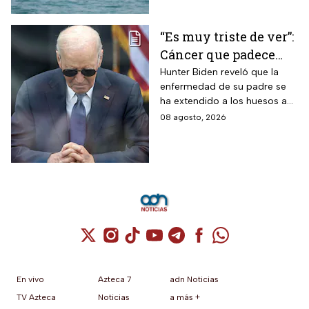
“Es muy triste de ver”:
Cáncer que padece
Joe Biden se propaga
Hunter Biden reveló que la
enfermedad de su padre se
y causa metástasis
ha extendido a los huesos a
pesar del tratamiento.
08 agosto, 2026
Cuenta de X / Twitter (se abre en una nuev
Cuenta de Instagram (se abre en una n
Cuenta de TikTok (se abre en una
Cuenta de YouTube (se abre 
Cuenta de Telegram (se a
Cuenta de Facebook 
Cuenta de Whats
En vivo
Azteca 7
adn Noticias
TV Azteca
Noticias
a más +