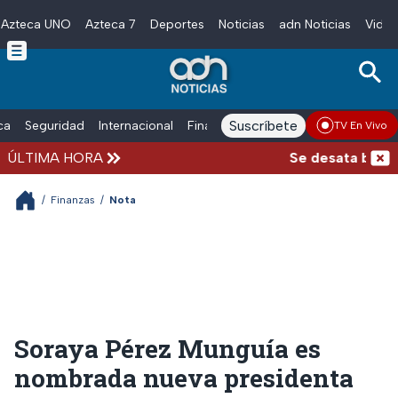
Azteca UNO
Azteca 7
Deportes
Noticias
adn Noticias
Video
Skip to main content
Suscríbete
ica
Seguridad
Internacional
Finanzas
adn Noticias Radio
Esp
TV En Vivo
ÚLTIMA HORA
Se desata balacer
/
Finanzas
/
Nota
Soraya Pérez Munguía es
nombrada nueva presidenta