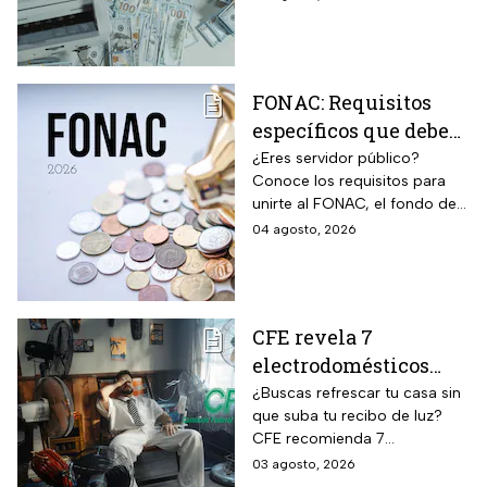
no
protégete y denuncia si fuiste
víctima.
FONAC: Requisitos
específicos que deben
cumplir los
¿Eres servidor público?
Conoce los requisitos para
trabajadores para
unirte al FONAC, el fondo de
participar en él
ahorro Capitalizable de los
04 agosto, 2026
Trabajadores al Servicio del
Estado.
CFE revela 7
electrodomésticos
para combatir el calor
¿Buscas refrescar tu casa sin
que suba tu recibo de luz?
sin que se dispare tu
CFE recomienda 7
recibo de luz
electrodomésticos eficientes
03 agosto, 2026
y hábitos para ahorrar energía