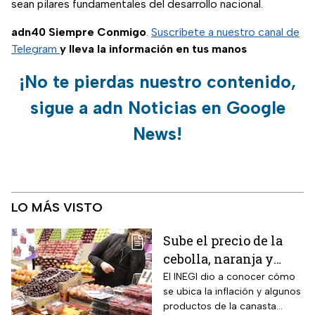
sean pilares fundamentales del desarrollo nacional.
adn40 Siempre Conmigo
.
Suscríbete a nuestro canal de
Telegram
y lleva la información en tus manos
¡No te pierdas nuestro contenido,
sigue a adn Noticias en Google
News!
LO MÁS VISTO
Sube el precio de la
cebolla, naranja y
otros alimentos de la
El INEGI dio a conocer cómo
se ubica la inflación y algunos
canasta básica por la
productos de la canasta
inflación