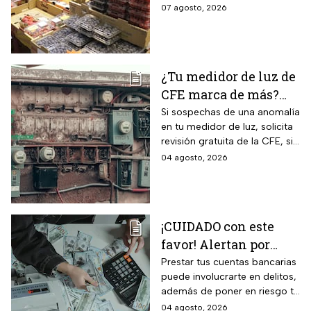
básica incrementaron sus
07 agosto, 2026
precios considerablemente.
¿Tu medidor de luz de
CFE marca de más?
Así puedes saber si
Si sospechas de una anomalía
en tu medidor de luz, solicita
presenta una falla
revisión gratuita de la CFE, si
hay falla es totalmente
04 agosto, 2026
GRATIS.
¡CUIDADO con este
favor! Alertan por
préstamo de cuentas
Prestar tus cuentas bancarias
puede involucrarte en delitos,
bancarias: razón por la
además de poner en riesgo tu
que debes decir que
patrimonio y situación legal;
04 agosto, 2026