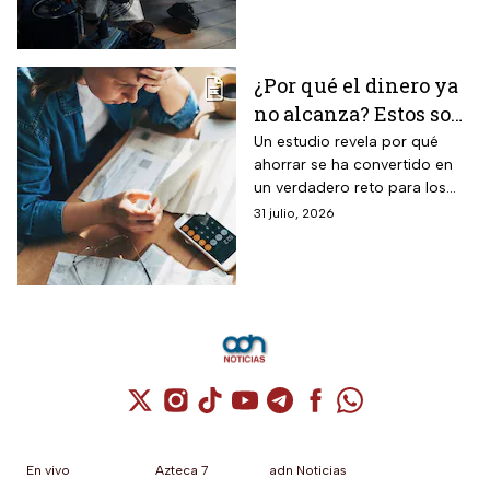
durante este verano.
¿Por qué el dinero ya
no alcanza? Estos son
los gastos que más
Un estudio revela por qué
ahorrar se ha convertido en
impactan a los
un verdadero reto para los
mexicanos
mexicanos.
31 julio, 2026
Cuenta de X / Twitter (se abre en una nuev
Cuenta de Instagram (se abre en una n
Cuenta de TikTok (se abre en una
Cuenta de YouTube (se abre 
Cuenta de Telegram (se a
Cuenta de Facebook 
Cuenta de Whats
En vivo
Azteca 7
adn Noticias