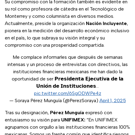
Su compromiso con la formación también es evidente en
su rol como profesora de cátedra en el Tecnológico de
Monterrey y como columnista en diversos medios.
Actualmente, preside la organización
Nación Incluyente
,
pionera en la medición del desarrollo económico inclusivo
en el país, lo que subraya su visión integral y su
compromiso con una prosperidad compartida.
Me complace informarles que después de semanas
intensas y un proceso de entrevistas con directivos, las
instituciones financieras mexicanas me han dado la
oportunidad de ser 𝗣𝗿𝗲𝘀𝗶𝗱𝗲𝗻𝘁𝗮 𝗘𝗷𝗲𝗰𝘂𝘁𝗶𝘃𝗮 𝗱𝗲 𝗹𝗮
𝗨𝗻𝗶𝗼́𝗻 𝗱𝗲 𝗜𝗻𝘀𝘁𝗶𝘁𝘂𝗰𝗶𝗼𝗻𝗲𝘀…
pic.twitter.com/6SgODWPe4z
— Soraya Pérez Munguía (@PerezSoraya)
April 1, 2025
Tras su designación,
Pérez Munguía
expresó con
entusiasmo su visión para
UNIFIMEX:
“En UNIFIMEX
agrupamos con orgullo a las instituciones financieras 100%
mexicanas. Somos un frente común que identifica riesgos