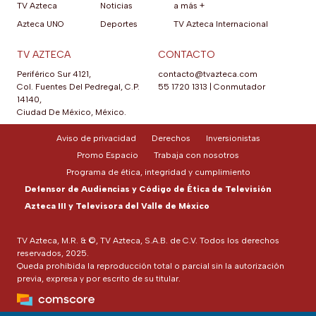
TV Azteca
Noticias
a más +
Azteca UNO
Deportes
TV Azteca Internacional
TV AZTECA
CONTACTO
Periférico Sur 4121,
contacto@tvazteca.com
Col. Fuentes Del Pedregal, C.P.
55 1720 1313
|
Conmutador
14140,
Ciudad De México, México.
Aviso de privacidad
Derechos
Inversionistas
Promo Espacio
Trabaja con nosotros
Programa de ética, integridad y cumplimiento
Defensor de Audiencias y Código de Ética de Televisión
Azteca III y Televisora del Valle de México
TV Azteca, M.R. & ©, TV Azteca, S.A.B. de C.V. Todos los derechos
reservados, 2025.
Queda prohibida la reproducción total o parcial sin la autorización
previa, expresa y por escrito de su titular.