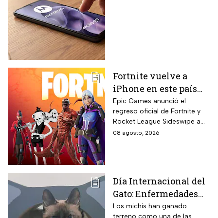
Moto G17 de 256 GB y
cámara de 50 MP con
15% de descuento por
el regreso a clases
Fortnite vuelve a
iPhone en este país
latinoamericano tras
Epic Games anunció el
regreso oficial de Fortnite y
acuerdo oficial con
Rocket League Sideswipe a
Apple en 2026
iPhones ubicados en Brasil
08 agosto, 2026
mediante descarga directa
desde Epic Games Store vía
web tras los cambios
regulatorios aplicados por
Día Internacional del
Apple en junio a las reglas de
Gato: Enfermedades
su App Store brasileña para
cumplir con requisitos de las
más comunes y cómo
Los michis han ganado
autoridades locales.
terreno como una de las