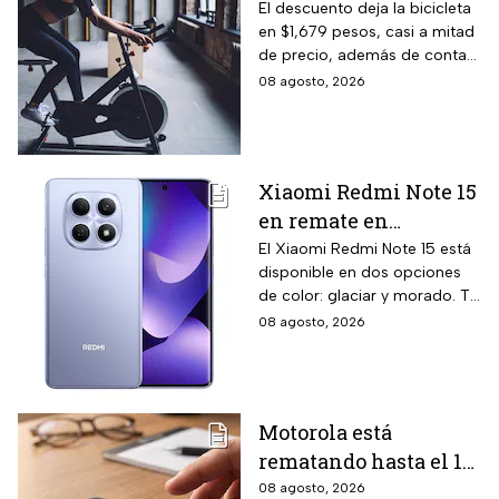
con monitoreo de
El descuento deja la bicicleta
en $1,679 pesos, casi a mitad
velocidad, calorías y
de precio, además de contar
pulso, ideal para hacer
el beneficio de meses sin
08 agosto, 2026
cardio en casa
intereses
Xiaomi Redmi Note 15
en remate en
Liverpool: 256 GB de
El Xiaomi Redmi Note 15 está
disponible en dos opciones
almacenamiento,
de color: glaciar y morado. Te
cámara de 108 MP y
contamos todos los detalles
08 agosto, 2026
carga rápida
de la promoción.
Motorola está
rematando hasta el 19
de agosto el celular
08 agosto, 2026