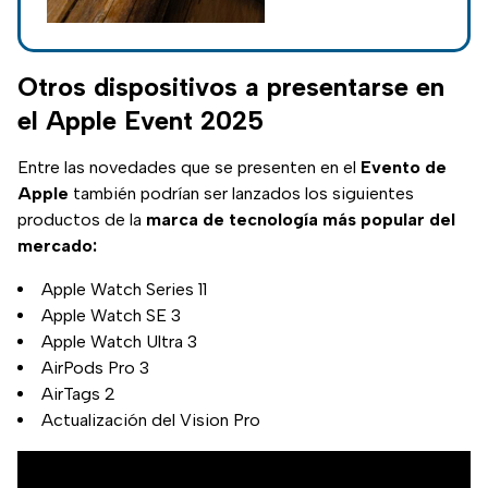
Novedades, precio,
diseño y fecha de
lanzamiento del
Otros dispositivos a presentarse en
modelo Pro Max.
el Apple Event 2025
Entre las novedades que se presenten en el
Evento de
Apple
también podrían ser lanzados los siguientes
productos de la
marca de tecnología más popular del
mercado:
Apple Watch Series 11
Apple Watch SE 3
Apple Watch Ultra 3
AirPods Pro 3
AirTags 2
Actualización del Vision Pro