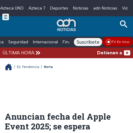
Azteca UNO
Azteca 7
Deportes
Noticias
adn Noticias
Video
Skip to main content
Suscríbete
ica
Seguridad
Internacional
Finanzas
adn Noticias Radio
Esp
TV En Vivo
ÚLTIMA HORA
Detienen al hombre
/
Es Tendencia
/
Nota
Anuncian fecha del Apple
Event 2025; se espera