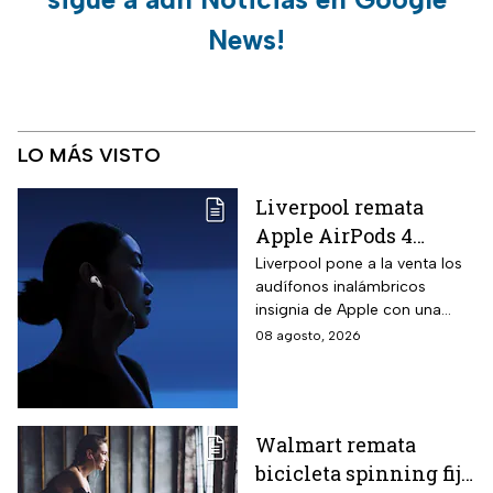
News!
LO MÁS VISTO
Liverpool remata
Apple AirPods 4
inalámbricos con 20%
Liverpool pone a la venta los
audífonos inalámbricos
descuento y hasta 16
insignia de Apple con una
MSI
rebaja considerable y
08 agosto, 2026
opciones de pago diferido
para todo México.
Walmart remata
bicicleta spinning fija