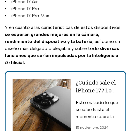
iPhone 17 Air
iPhone 17 Pro
iPhone 17 Pro Max
Y en cuanto a las características de estos dispositivos
se esperan grandes mejoras en la cámara,
rendimiento del dispositivo y la batería
, así como un
diseño más delgado o plegable y sobre todo
diversas
funciones que serían impulsadas por la Inteligencia
Artificial.
¿Cuándo sale el
iPhone 17? Lo
que sabe de sus
Esto es todo lo que
características,
se sabe hasta el
precio y
momento sobre las
novedades
características del
15 noviembre, 2024
iPhone 17: