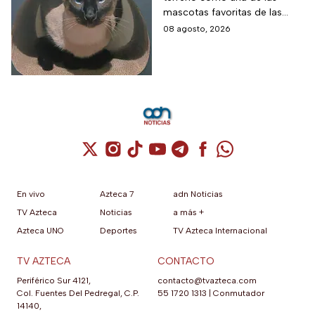
cuidar a estos felinos
mascotas favoritas de las
familias mexicanas y hoy 8 de
08 agosto, 2026
agosto es el Día Internacional
del gato.
Cuenta de X / Twitter (se abre en una nuev
Cuenta de Instagram (se abre en una n
Cuenta de TikTok (se abre en una
Cuenta de YouTube (se abre 
Cuenta de Telegram (se a
Cuenta de Facebook 
Cuenta de Whats
En vivo
Azteca 7
adn Noticias
TV Azteca
Noticias
a más +
Azteca UNO
Deportes
TV Azteca Internacional
TV AZTECA
CONTACTO
Periférico Sur 4121,
contacto@tvazteca.com
Col. Fuentes Del Pedregal, C.P.
55 1720 1313
|
Conmutador
14140,