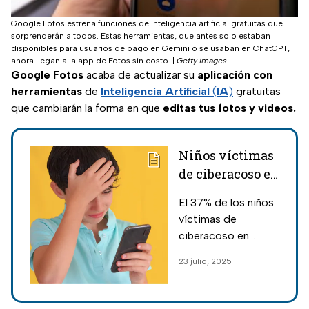
Google Fotos estrena funciones de inteligencia artificial gratuitas que
sorprenderán a todos. Estas herramientas, que antes solo estaban
disponibles para usuarios de pago en Gemini o se usaban en ChatGPT,
ahora llegan a la app de Fotos sin costo.
|
Getty Images
Google Fotos
acaba de actualizar su
aplicación con
herramientas
de
Inteligencia Artificial
(
IA
)
gratuitas
que cambiarán la forma en que
editas tus fotos y videos.
Niños víctimas
de ciberacoso en
México
El 37% de los niños
recurren a la IA
víctimas de
en lugar de a
ciberacoso en
sus padres;
México buscan
23 julio, 2025
buscan apoyo
apoyo emocional en
emocional
la IA, antes que
acudir a sus padres,