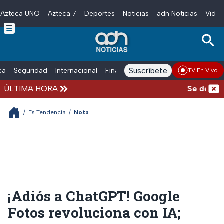
Azteca UNO
Azteca 7
Deportes
Noticias
adn Noticias
Video
Skip to main content
Suscríbete
ica
Seguridad
Internacional
Finanzas
adn Noticias Radio
Esp
TV En Vivo
ÚLTIMA HORA
Se desata b
/
Es Tendencia
/
Nota
¡Adiós a ChatGPT! Google
Fotos revoluciona con IA;