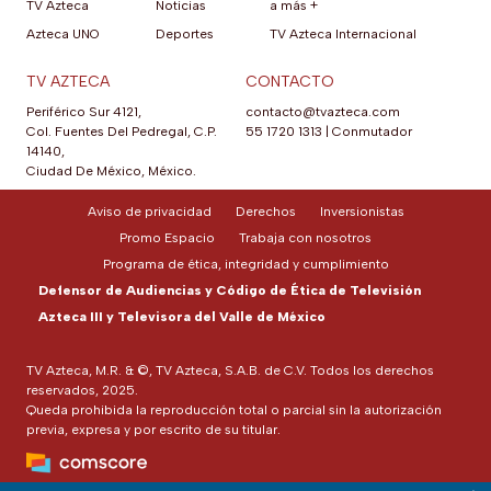
TV Azteca
Noticias
a más +
Azteca UNO
Deportes
TV Azteca Internacional
TV AZTECA
CONTACTO
Periférico Sur 4121,
contacto@tvazteca.com
Col. Fuentes Del Pedregal, C.P.
55 1720 1313
|
Conmutador
14140,
Ciudad De México, México.
Aviso de privacidad
Derechos
Inversionistas
Promo Espacio
Trabaja con nosotros
Programa de ética, integridad y cumplimiento
Defensor de Audiencias y Código de Ética de Televisión
Azteca III y Televisora del Valle de México
TV Azteca, M.R. & ©, TV Azteca, S.A.B. de C.V. Todos los derechos
reservados, 2025.
Queda prohibida la reproducción total o parcial sin la autorización
previa, expresa y por escrito de su titular.