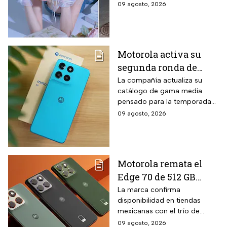
tras un malentendido en un
09 agosto, 2026
concierto de la agrupación de
K-pop.
Motorola activa su
segunda ronda de
descuentos para el
La compañía actualiza su
catálogo de gama media
regreso a clases: el
pensado para la temporada
Moto G67 baja $2,000
escolar con un equipo de
09 agosto, 2026
pesos y la promoción
pantalla AMOLED y cámara
solo dura hasta el 19
dual. El Moto G67 forma parte
de esta estrategia comercial
de agosto
vigente por tiempo limitado.
Motorola remata el
Edge 70 de 512 GB
ultradelgado con tres
La marca confirma
disponibilidad en tiendas
cámaras de 50 MP y
mexicanas con el trío de
$2,000 pesos de
lentes de alta resolución que
09 agosto, 2026