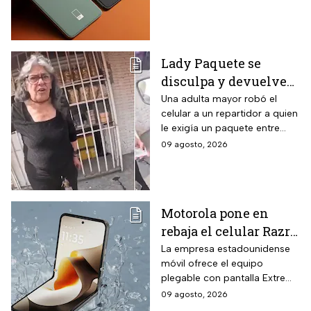
descuento en hasta 18
caracteriza al modelo.
meses sin intereses
Lady Paquete se
disculpa y devuelve
celular que robó a
Una adulta mayor robó el
celular a un repartidor a quien
repartidor en
le exigía un paquete entre
Coacalco: “Tuvo un
gritos y reclamos.
09 agosto, 2026
arranque”
Motorola pone en
rebaja el celular Razr
70 plegable de 256 GB
La empresa estadounidense
móvil ofrece el equipo
con 16% de descuento
plegable con pantalla Extreme
y hasta 18 MSI
AMOLED y cámaras de 50 MP
09 agosto, 2026
a un precio menor por tiempo