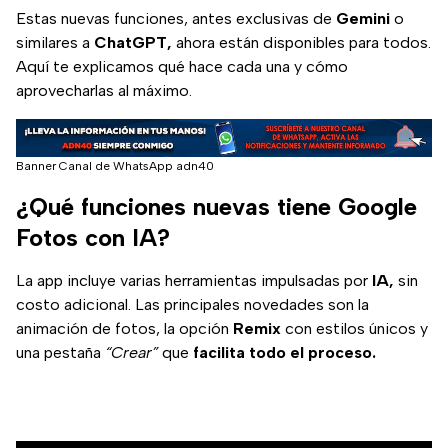
según Norton Cyber
Estas nuevas funciones, antes exclusivas de
Gemini
o
Safety Report.
similares a
ChatGPT,
ahora están disponibles para todos.
Aquí te explicamos qué hace cada una y cómo
aprovecharlas al máximo.
Banner Canal de WhatsApp adn40
¿Qué funciones nuevas tiene Google
Fotos con IA?
La app incluye varias herramientas impulsadas por
IA,
sin
costo adicional. Las principales novedades son la
animación de fotos, la opción
Remix
con estilos únicos y
una pestaña
“Crear”
que
facilita todo el proceso.