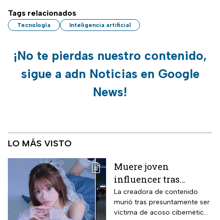
Tags relacionados
Tecnología
Inteligencia artificial
¡No te pierdas nuestro contenido,
sigue a adn Noticias en Google
News!
LO MÁS VISTO
Muere joven
influencer tras
polémica por
La creadora de contenido
murió tras presuntamente ser
ENHYPEN; investigan
víctima de acoso cibernético
ciberacoso