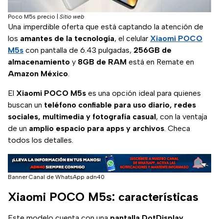
Poco M5s precio
|
Sitio web
Una imperdible oferta que está captando la atención de
los
amantes de la tecnología
, el celular
Xiaomi POCO
M5s
con pantalla de 6.43 pulgadas,
256GB de
almacenamiento
y
8GB de RAM
está en Remate en
Amazon México
.
El
Xiaomi POCO M5s
es una opción ideal para quienes
buscan un
teléfono confiable para uso diario, redes
sociales, multimedia y fotografía casual
, con la ventaja
de un
amplio espacio para apps y archivos
. Checa
todos los detalles.
Banner Canal de WhatsApp adn40
Xiaomi POCO M5s: características
Este modelo cuenta con una
pantalla DotDisplay