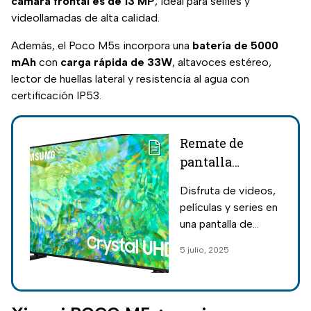
cámara frontal es de 13 MP
, ideal para selfies y
videollamadas de alta calidad.
Además, el Poco M5s incorpora una
batería de 5000
mAh
con
carga rápida de 33W
, altavoces estéreo,
lector de huellas lateral y resistencia al agua con
certificación IP53.
Remate de
pantalla
Samsung 4K
Disfruta de videos,
Ultra HD de 50
películas y series en
pulgadas:
una pantalla de
Walmart lanza
excelente calidad
5 julio, 2025
oferta con 40%
de imagen y sonido
de descuento
como las que
ofrece Samsung y
que tiene en oferta