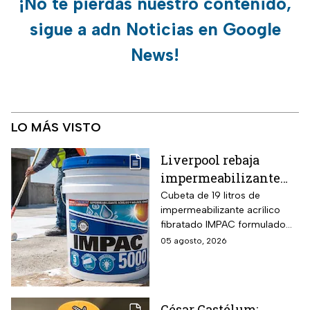
¡No te pierdas nuestro contenido,
sigue a adn Noticias en Google
News!
LO MÁS VISTO
Liverpool rebaja
impermeabilizante
fibratado IMPAC de 19
Cubeta de 19 litros de
impermeabilizante acrílico
litros y secado rápido
fibratado IMPAC formulado
de 4-6 horas con hasta
con base agua, resinas
05 agosto, 2026
13 MSI
acrílicas y fibras sintéticas
reforzantes que sustituyen la
tela de refuerzo tradicional,
compatibilidad con concreto,
César Gastélum: