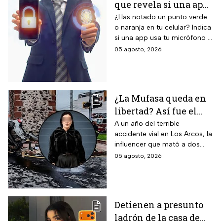
que revela si una app
operativo garantizadas y suite
completa de Galaxy AI con
te está escuchando
¿Has notado un punto verde
inteligencia artificial integrada.
o naranja en tu celular? Indica
¡No la ignores!
si una app usa tu micrófono o
cámara, clave para tu
05 agosto, 2026
privacidad; ¡No lo ignores!
¿La Mufasa queda en
libertad? Así fue el
aparatoso accidente
A un año del terrible
accidente vial en Los Arcos, la
en Los Arcos de
influencer que mató a dos
Querétaro en el que
personas podría ser liberada
05 agosto, 2026
murieron 2 personas
tras aceptar su
responsabilidad y pagar una
multa.
Detienen a presunto
ladrón de la casa de