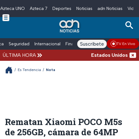
Azteca UNO
Azteca 7
Deportes
Noticias
adn Noticias
Video
Skip to main content
Suscríbete
ica
Seguridad
Internacional
Finanzas
adn Noticias Radio
Esp
TV En Vivo
ÚLTIMA HORA
Estados Unidos suspen
/
Es Tendencia
/
Nota
Rematan Xiaomi POCO M5s
de 256GB, cámara de 64MP