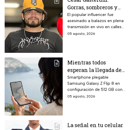
lámina galvanizada,
Gorras, sombreros y
fibrocemento y ladrillos,
además de fórmula libre de
las letras MZ, las
El popular influencer fue
asbesto y no inflamable.
asesinado a balazos en plena
pistas que investigan
transmisión en vivo en calles
tras el asesinato del
de Culiacán, Sinaloa.
05 agosto, 2026
influencer
Mientras todos
esperan la llegada del
nuevo celular
Smartphone plegable
Samsung Galaxy Z Flip 8 en
Samsung Z Flip8 de
configuración de 512 GB con
512GB, Liverpool
pantalla principal Dynamic
05 agosto, 2026
rebaja el valor de la
AMOLED 2X de 6.9 pulgadas,
preventa y ofrece
pantalla exterior Super
AMOLED de 4.1 pulgadas, 12
hasta 24 meses sin
GB de RAM, siete años de
intereses
La señal en tu celular
actualizaciones de sistema