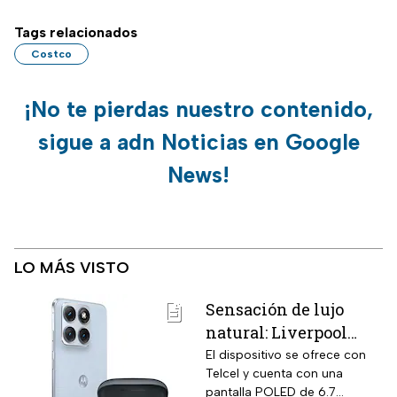
Tags relacionados
Costco
¡No te pierdas nuestro contenido,
sigue a adn Noticias en Google
News!
LO MÁS VISTO
Sensación de lujo
natural: Liverpool
remata el Motorola
El dispositivo se ofrece con
Telcel y cuenta con una
Edge 70 Fusion de
pantalla POLED de 6.7