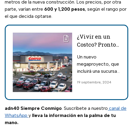
metros de la nueva construcción. Los precios, por otra
parte, varían entre
600 y 1,200 pesos
, según el rango por
el que decida optarse.
¿Vivir en un
Costco? Pronto
podría ser una
Un nuevo
realidad en una
megaproyecto, que
ciudad de
incluirá una sucursal
Estados Unidos
de Costco y
19 septiembre, 2024
cientos de
viviendas para los
residentes, se
desarrollará en
adn40 Siempre Conmigo
. Suscríbete a nuestro
canal de
Estados Unidos;
WhatsApp
y
lleva la información en la palma de tu
conoce en qué
mano.
ciudad.