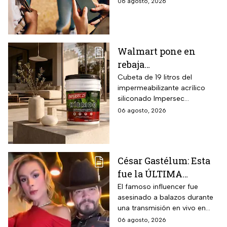
06 agosto, 2026
incompatible
Walmart pone en
rebaja
impermeabilizante
Cubeta de 19 litros del
impermeabilizante acrílico
ecológico Impersec 10
siliconado Impersec
años con caucho
formulado con hasta 60 por
06 agosto, 2026
reciclado de 19 litros
ciento de caucho reciclado
para la temporada de
de llantas, vida útil
garantizada hasta 10 años,
lluvias
propiedades aislantes
César Gastélum: Esta
térmicas frente al frío y calor,
fue la ÚLTIMA
reducción del paso de ruidos
exteriores y aplicación directa
publicación del
El famoso influencer fue
mediante cepillo de ixtle sin
asesinado a balazos durante
influencer en redes
necesidad de tela de refuerzo
una transmisión en vivo en
sociales: “La cita
adicional.
calles del municipio de
06 agosto, 2026
fresita” | VIDEO