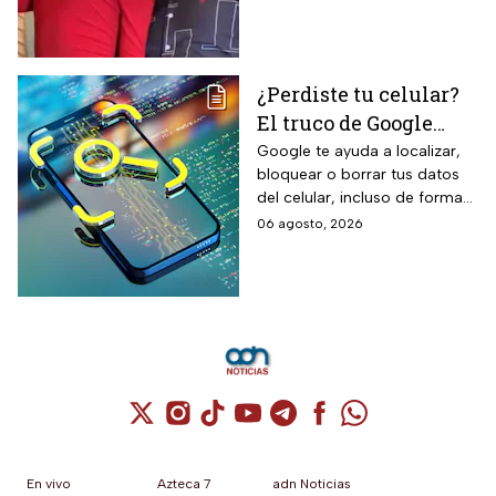
Culiacán en Sinaloa.
¿Perdiste tu celular?
El truco de Google
para localizarlo y
Google te ayuda a localizar,
bloquear o borrar tus datos
proteger tus datos
del celular, incluso de forma
remota; debes tener activada
06 agosto, 2026
esta función para proteger tu
información antes de que sea
tarde.
Cuenta de X / Twitter (se abre en una nuev
Cuenta de Instagram (se abre en una n
Cuenta de TikTok (se abre en una
Cuenta de YouTube (se abre 
Cuenta de Telegram (se a
Cuenta de Facebook 
Cuenta de Whats
En vivo
Azteca 7
adn Noticias