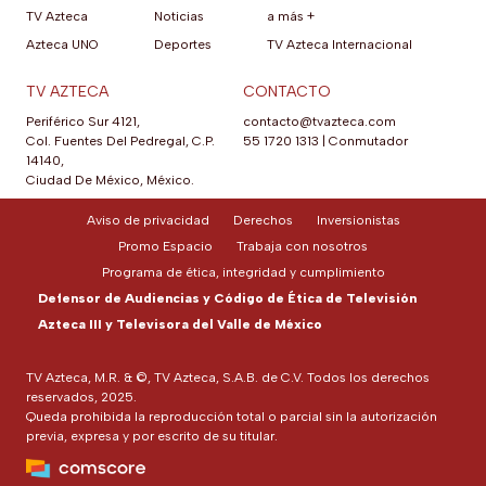
TV Azteca
Noticias
a más +
Azteca UNO
Deportes
TV Azteca Internacional
TV AZTECA
CONTACTO
Periférico Sur 4121,
contacto@tvazteca.com
Col. Fuentes Del Pedregal, C.P.
55 1720 1313
|
Conmutador
14140,
Ciudad De México, México.
Aviso de privacidad
Derechos
Inversionistas
Promo Espacio
Trabaja con nosotros
Programa de ética, integridad y cumplimiento
Defensor de Audiencias y Código de Ética de Televisión
Azteca III y Televisora del Valle de México
TV Azteca, M.R. & ©, TV Azteca, S.A.B. de C.V. Todos los derechos
reservados, 2025.
Queda prohibida la reproducción total o parcial sin la autorización
previa, expresa y por escrito de su titular.