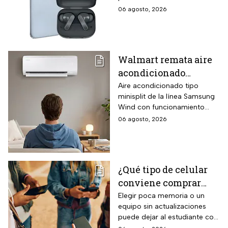
256GB de
pulgadas y funciones
06 agosto, 2026
almacenamiento,
enfocadas en rendimiento,
cámara de 50MP y
fotografía y entretenimiento.
audífonos de regalo
Walmart remata aire
acondicionado
Samsung Wind
Aire acondicionado tipo
minisplit de la línea Samsung
Inverter frío y calor 1
Wind con funcionamiento
tonelada con WiFi y
bidireccional frío y calor
06 agosto, 2026
$3,500 de descuento
mediante bomba de calor
integrada, conectividad
SmartThings vía WiFi para
control desde smartphone y
¿Qué tipo de celular
capacidad de gestión
conviene comprar
mediante inteligencia artificial
con modo AI Auto Cooling
para el regreso a
Elegir poca memoria o un
que ajusta automáticamente
equipo sin actualizaciones
clases? La guía según
el rendimiento según
puede dejar al estudiante con
el nivel escolar
condiciones ambientales.
un celular lento e