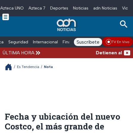
Azteca UNO
Azteca 7
Deportes
Noticias
adn Noticias
Video
Skip to main content
Suscríbete
ica
Seguridad
Internacional
Finanzas
adn Noticias Radio
Esp
TV En Vivo
ÚLTIMA HORA
Detienen al exgobe
/
Es Tendencia
/
Nota
Fecha y ubicación del nuevo
Costco, el más grande de