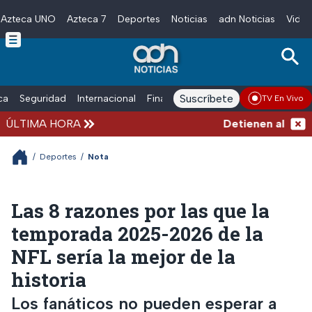
Azteca UNO
Azteca 7
Deportes
Noticias
adn Noticias
Video
Skip to main content
Suscríbete
ica
Seguridad
Internacional
Finanzas
adn Noticias Radio
Esp
TV En Vivo
ÚLTIMA HORA
Detienen al exgobe
/
Deportes
/
Nota
Las 8 razones por las que la
temporada 2025-2026 de la
NFL sería la mejor de la
historia
Los fanáticos no pueden esperar a