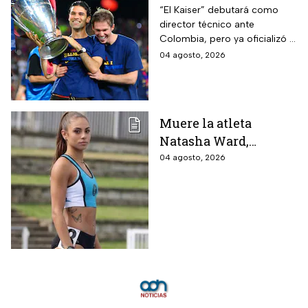
entrenador de la
“El Kaiser” debutará como
director técnico ante
Selección Mexicana
Colombia, pero ya oficializó la
que debutará con
fecha de su primer encuentro
04 agosto, 2026
Colombia, Perú y
contra Estados Unidos, el
EUA?
máximo rival de la zona para
México
Muere la atleta
Natasha Ward,
promesa del atletismo
04 agosto, 2026
mundial a los 21 años
de edad