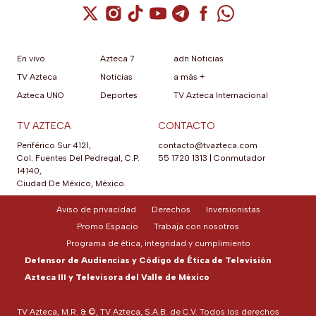
Cuenta de X / Twitter (se abre en una nuev
Cuenta de Instagram (se abre en una n
Cuenta de TikTok (se abre en una
Cuenta de YouTube (se abre 
Cuenta de Telegram (se a
Cuenta de Facebook 
Cuenta de Whats
En vivo
Azteca 7
adn Noticias
TV Azteca
Noticias
a más +
Azteca UNO
Deportes
TV Azteca Internacional
TV AZTECA
CONTACTO
Periférico Sur 4121,
contacto@tvazteca.com
Col. Fuentes Del Pedregal, C.P.
55 1720 1313
|
Conmutador
14140,
Ciudad De México, México.
Aviso de privacidad
Derechos
Inversionistas
Promo Espacio
Trabaja con nosotros
Programa de ética, integridad y cumplimiento
Defensor de Audiencias y Código de Ética de Televisión
Azteca III y Televisora del Valle de México
TV Azteca, M.R. & ©, TV Azteca, S.A.B. de C.V. Todos los derechos