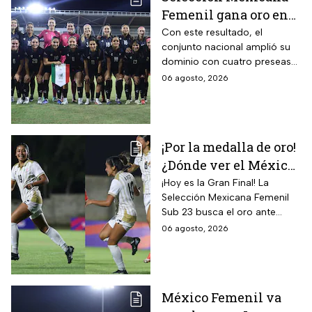
Femenil gana oro en
Juegos
Con este resultado, el
conjunto nacional amplió su
Centroamericanos; el
dominio con cuatro preseas
camino de México a la
doradas de forma
06 agosto, 2026
gloria
consecutiva
¡Por la medalla de oro!
¿Dónde ver el México
vs Colombia Femenil?
¡Hoy es la Gran Final! La
Selección Mexicana Femenil
Así puedes seguir la
Sub 23 busca el oro ante
Gran Final EN VIVO
Colombia en los Juegos
06 agosto, 2026
Centroamericanos y del
Caribe Santo Domingo 2026.
México Femenil va