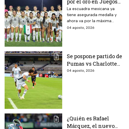
por el oro en Juegos
Centroamericanos; ya
La escuadra mexicana ya
tiene asegurada medalla y
conoce a su rival
ahora va por la máxima
presea en los Juegos
04 agosto, 2026
Centroamericanos
Se pospone partido de
Pumas vs Charlotte
FC en el inicio de la
04 agosto, 2026
Leagues Cup 2026
¿Quién es Rafael
Márquez, el nuevo