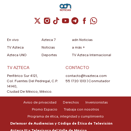
Cuenta de X / Twitter (se abre en una nuev
Cuenta de Instagram (se abre en una n
Cuenta de TikTok (se abre en una
Cuenta de YouTube (se abre 
Cuenta de Telegram (se a
Cuenta de Facebook 
Cuenta de Whats
En vivo
Azteca 7
adn Noticias
TV Azteca
Noticias
a más +
Azteca UNO
Deportes
TV Azteca Internacional
TV AZTECA
CONTACTO
Periférico Sur 4121,
contacto@tvazteca.com
Col. Fuentes Del Pedregal, C.P.
55 1720 1313
|
Conmutador
14140,
Ciudad De México, México.
Aviso de privacidad
Derechos
Inversionistas
Promo Espacio
Trabaja con nosotros
Programa de ética, integridad y cumplimiento
Defensor de Audiencias y Código de Ética de Televisión
Azteca III y Televisora del Valle de México