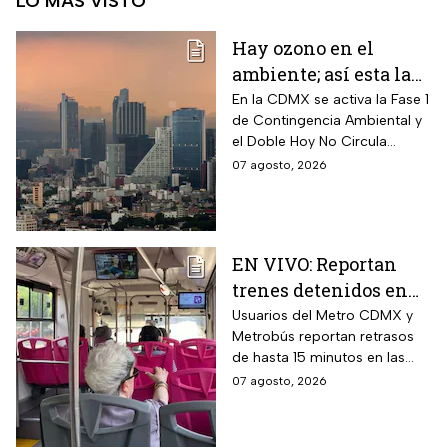
LO MÁS VISTO
Hay ozono en el
ambiente; así esta la
calidad del aire en
En la CDMX se activa la Fase 1
de Contingencia Ambiental y
CDMX hoy
el Doble Hoy No Circula
cuando hay altos índices de
07 agosto, 2026
contaminación.
EN VIVO: Reportan
trenes detenidos en
líneas del Metro
Usuarios del Metro CDMX y
Metrobús reportan retrasos
CDMX hoy 7 de agosto;
de hasta 15 minutos en las
Metrobús restablece
líneas
07 agosto, 2026
servicio