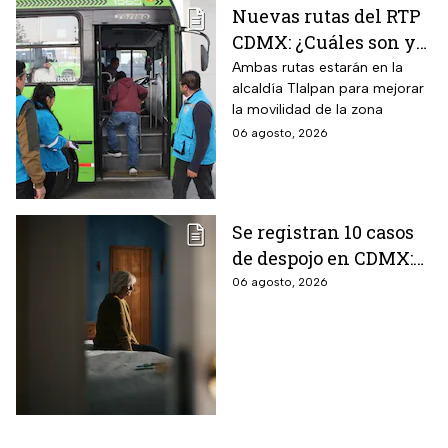
Nuevas rutas del RTP
CDMX: ¿Cuáles son y
con qué estaciones
Ambas rutas estarán en la
alcaldía Tlalpan para mejorar
del Metrobús
la movilidad de la zona
conectan?
06 agosto, 2026
Se registran 10 casos
de despojo en CDMX:
adultos mayores son
06 agosto, 2026
las principales
víctimas