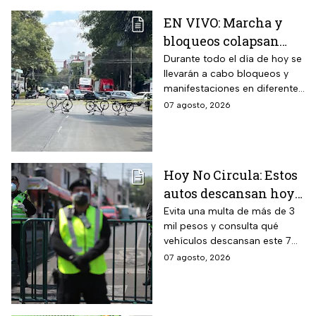
EN VIVO: Marcha y
bloqueos colapsan
calles por cierres en
Durante todo el día de hoy se
llevarán a cabo bloqueos y
CDMX hoy
manifestaciones en diferentes
zonas de la CDMX por lo que
07 agosto, 2026
se recomienda a los
automovilistas tomar
previsiones para evitar el
tráfico.
Hoy No Circula: Estos
autos descansan hoy
viernes 7 de agosto en
Evita una multa de más de 3
mil pesos y consulta qué
CDMX y EDOMEX
vehículos descansan este 7
de agosto, los horarios del
07 agosto, 2026
programa y quiénes están
exentos en la CDMX y el
Estado de México.