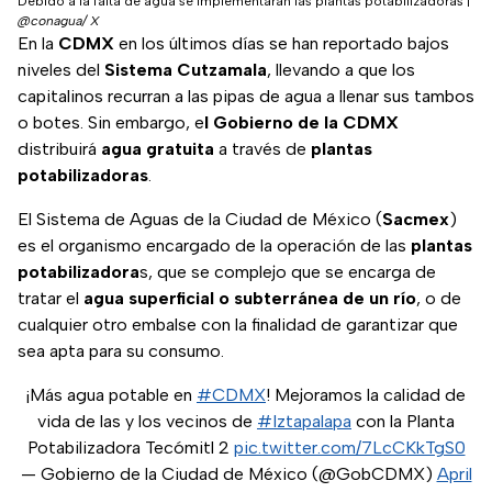
Debido a la falta de agua se implementarán las plantas potabilizadoras
|
@conagua/ X
En la
CDMX
en los últimos días se han reportado bajos
niveles del
Sistema Cutzamala
, llevando a que los
capitalinos recurran a las pipas de agua a llenar sus tambos
o botes. Sin embargo, e
l Gobierno de la CDMX
distribuirá
agua gratuita
a través de
plantas
potabilizadoras
.
El Sistema de Aguas de la Ciudad de México (
Sacmex
)
es el organismo encargado de la operación de las
plantas
potabilizadora
s, que se complejo que se encarga de
tratar el
agua superficial o subterránea de un río
, o de
cualquier otro embalse con la finalidad de garantizar que
sea apta para su consumo.
¡Más agua potable en
#CDMX
! Mejoramos la calidad de
vida de las y los vecinos de
#Iztapalapa
con la Planta
Potabilizadora Tecómitl 2
pic.twitter.com/7LcCKkTgS0
— Gobierno de la Ciudad de México (@GobCDMX)
April