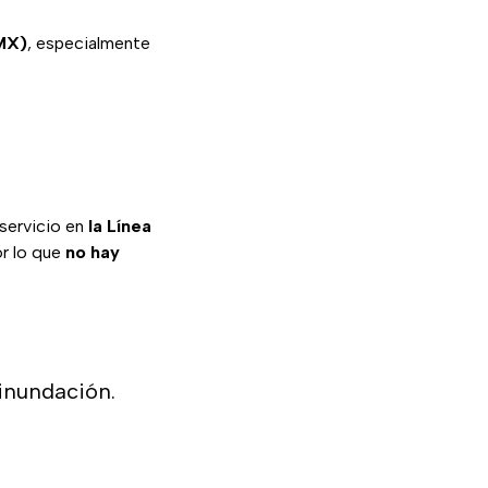
DMX)
, especialmente
l servicio en
la Línea
or lo que
no hay
inundación.