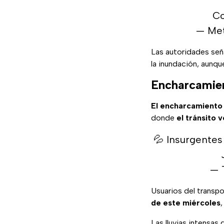
Co
— Me
Las autoridades señ
la inundación, aunq
Encharcamien
El encharcamiento 
donde
el tránsito 
💦 Insurgentes
— 
Usuarios del transpo
de este miércoles
,
Las lluvias intensas