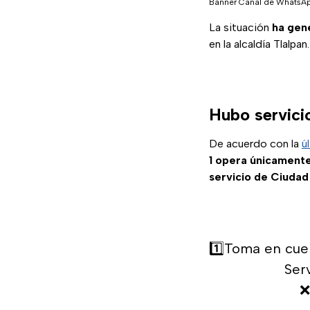
Banner Canal de WhatsA
La situación
ha gen
en la alcaldía Tlalpan.
Hubo servicio
De acuerdo con la
ú
1 opera únicamente
servicio de Ciudad
1️⃣Toma en cue
Ser
❌