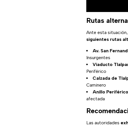
Rutas alterna
Ante esta situación
siguientes rutas al
Av. San Fernan
Insurgentes
Viaducto Tlalpa
Periférico
Calzada de Tlal
Caminero
Anillo Periféric
afectada
Recomendacio
Las autoridades
exh