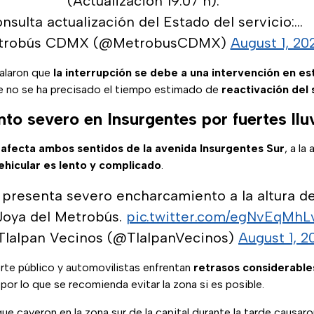
(Actualización 19:07 h).
nsulta actualización del Estado del servicio:…
trobús CDMX (@MetrobusCDMX)
August 1, 20
alaron que
la interrupción se debe a una intervención en es
ue no se ha precisado el tiempo estimado de
reactivación del
to severo en Insurgentes por fuertes llu
afecta ambos sentidos de la avenida Insurgentes Sur
, a la
vehicular es lento y complicado
.
 presenta severo encharcamiento a la altura de
Joya del Metrobús.
pic.twitter.com/egNvEqMhL
Tlalpan Vecinos (@TlalpanVecinos)
August 1, 2
rte público y automovilistas enfrentan
retrasos considerable
 por lo que se recomienda evitar la zona si es posible.
 que cayeron en la zona sur de la capital durante la tarde causar