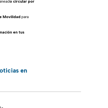
lanead
o circular por
e Movilidad
para
rmación en tus
oticias en