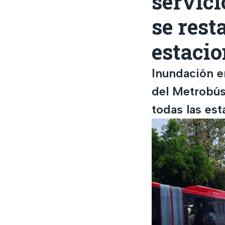
servici
se rest
estaci
Inundación e
del Metrobús
todas las est