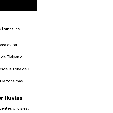
 tomar las
ara evitar
a de Tlalpan o
esde la zona de El
ar la zona más
 lluvias
uentes oficiales,