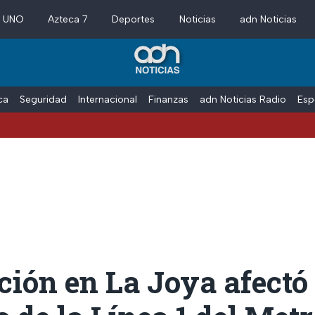
a UNO
Azteca 7
Deportes
Noticias
adn Noticias
ica
Seguridad
Internacional
Finanzas
adn Noticias Radio
Esp
ión en La Joya afectó