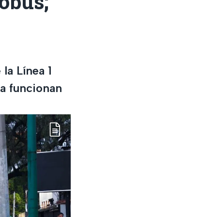
robús;
la Línea 1
ya funcionan