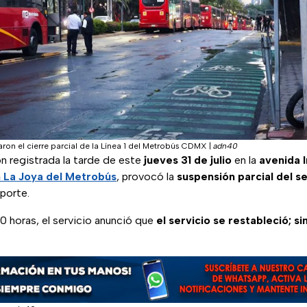
aron el cierre parcial de la Línea 1 del Metrobús CDMX
|
adn40
n registrada la tarde de este
jueves 31 de julio
en la
avenida 
 La Joya del Metrobús
, provocó la
suspensión parcial del ser
porte.
0 horas, el servicio anunció que
el servicio se restableció; s