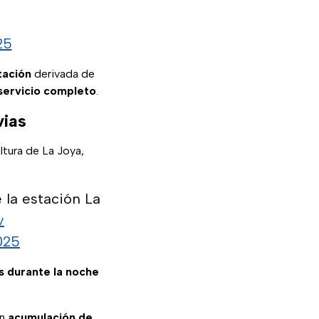
25
tación
derivada de
 servicio completo
.
vias
 altura de La Joya,
 la estación La
v
025
s durante la noche
on
acumulación de