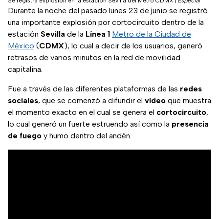
Se registra explosión en la estación Sevilla del Metro CDMX
|
Especial
Durante la noche del pasado lunes 23 de junio se registró
una importante explosión por cortocircuito dentro de la
estación
Sevilla
de la
Línea 1
Metro de la Ciudad de
México
(
CDMX
), lo cual a decir de los usuarios, generó
retrasos de varios minutos en la red de movilidad
capitalina.
Fue a través de las diferentes plataformas de las
redes
sociales
, que se comenzó a difundir el
video
que muestra
el momento exacto en el cual se genera el
cortocircuito
,
lo cual generó un fuerte estruendo así como la
presencia
de
fuego
y humo dentro del andén.