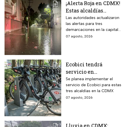
¡Alerta Roja en CDMX!
Estas alcaldías
registran lluvias
Las autoridades actualizaron
las alertas para tres
intensas e
demarcaciones en la capital
inundaciones este
del país por las intensas
07 agosto, 2026
viernes 7 de agosto
lluvias
Ecobici tendrá
servicio en
Iztapalapa, Tlalpan e
Se planea implementar el
servicio de Ecobici para estas
Iztacalco; preparan
tres alcaldías en la CDMX
nuevas estaciones
07 agosto, 2026
Lluvia en CDMX: