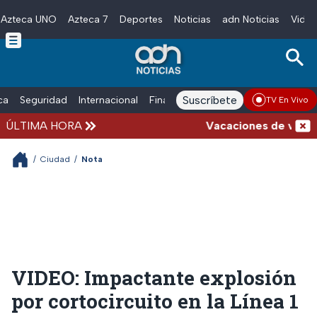
Azteca UNO
Azteca 7
Deportes
Noticias
adn Noticias
Video
Skip to main content
Suscríbete
ica
Seguridad
Internacional
Finanzas
adn Noticias Radio
Esp
TV En Vivo
ÚLTIMA HORA
Vacaciones de verano co
/
Ciudad
/
Nota
VIDEO: Impactante explosión
por cortocircuito en la Línea 1