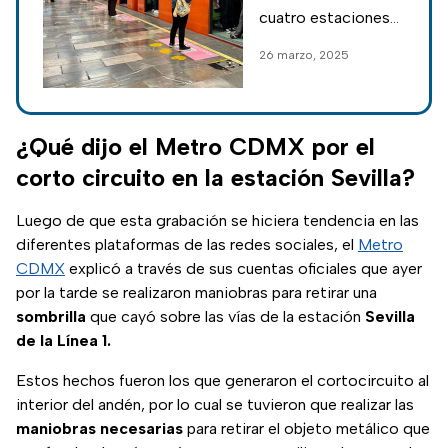
tras evaluación
cuatro estaciones
de Clara
de la Línea 1 del
26 marzo, 2025
Brugada
Metro CDMX para
su posible
reapertura a finales
de marzo de este
¿Qué dijo el Metro CDMX por el
2025; aquí los
corto circuito en la estación Sevilla?
detalles.
Luego de que esta grabación se hiciera tendencia en las
diferentes plataformas de las redes sociales, el
Metro
CDMX
explicó a través de sus cuentas oficiales que ayer
por la tarde se realizaron maniobras para retirar una
sombrilla
que cayó sobre las vías de la estación
Sevilla
de la Línea 1.
Estos hechos fueron los que generaron el cortocircuito al
interior del andén, por lo cual se tuvieron que realizar las
maniobras
necesarias
para retirar el objeto metálico que