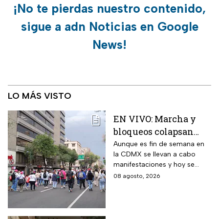
¡No te pierdas nuestro contenido,
sigue a adn Noticias en Google
News!
LO MÁS VISTO
EN VIVO: Marcha y
bloqueos colapsan
calles de CDMX hoy
Aunque es fin de semana en
la CDMX se llevan a cabo
sábado
manifestaciones y hoy se
tienen previstos bloqueos en
08 agosto, 2026
algunas alcaldías de la capital.