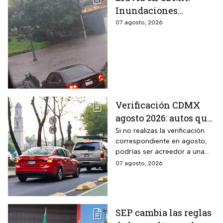
Inundaciones
colapsan Periférico
07 agosto, 2026
sur; hay caos y
encharcamientos
severos
Verificación CDMX
agosto 2026: autos que
deben hacer el
Si no realizas la verificación
correspondiente en agosto,
trámite y posibles
podrías ser acreedor a una
multas
sanción económica
07 agosto, 2026
SEP cambia las reglas