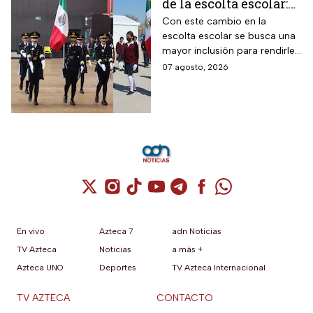
de la escolta escolar:
¿cómo se elegirá a los
Con este cambio en la
escolta escolar se busca una
alumnos a partir de
mayor inclusión para rendirle
ahora?
honores a la bandera
07 agosto, 2026
Cuenta de X / Twitter (se abre en una nuev
Cuenta de Instagram (se abre en una n
Cuenta de TikTok (se abre en una
Cuenta de YouTube (se abre 
Cuenta de Telegram (se a
Cuenta de Facebook 
Cuenta de Whats
En vivo
Azteca 7
adn Noticias
TV Azteca
Noticias
a más +
Azteca UNO
Deportes
TV Azteca Internacional
TV AZTECA
CONTACTO