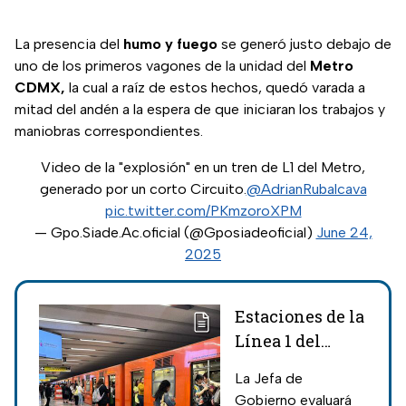
La presencia del
humo
y
fuego
se generó justo debajo de
uno de los primeros vagones de la unidad del
Metro
CDMX,
la cual a raíz de estos hechos, quedó varada a
mitad del andén a la espera de que iniciaran los trabajos y
maniobras correspondientes.
Video de la "explosión" en un tren de L1 del Metro,
generado por un corto Circuito.
@AdrianRubalcava
pic.twitter.com/PKmzoroXPM
— Gpo.Siade.Ac.oficial (@Gposiadeoficial)
June 24,
2025
Estaciones de la
Línea 1 del
Metro CDMX
La Jefa de
que reabrirán
Gobierno evaluará