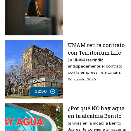
las principales
víctimas
UNAM retira contrato
con Territorium Life
La UNAM rescindió
anticipadamente el contrato
con la empresa Territorium
Life, encargada del examen
06 agosto, 2026
de ingreso a licenciatura.
02:50
¿Por qué NO hay agua
en la alcaldía Benito
Juárez? Lista de
Si vives en la alcaldía Benito
Juárez, te conviene almacenar