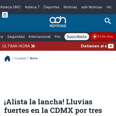
Azteca UNO
Azteca 7
Deportes
Noticias
adn Noticias
Video
Skip to main content
Suscríbete
ica
Seguridad
Internacional
Finanzas
adn Noticias Radio
Esp
TV En Vivo
ÚLTIMA HORA
Detienen al exgober
/
Ciudad
/
Nota
¡Alista la lancha! Lluvias
fuertes en la CDMX por tres