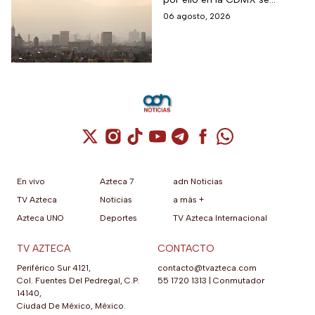
en CDMX
monitorea la calidad del aire
06 agosto, 2026
para en caso de ser necesario
activar la Fase 1 de
Contingencia Ambiental.
Cuenta de X / Twitter (se abre en una nuev
Cuenta de Instagram (se abre en una n
Cuenta de TikTok (se abre en una
Cuenta de YouTube (se abre 
Cuenta de Telegram (se a
Cuenta de Facebook 
Cuenta de Whats
En vivo
Azteca 7
adn Noticias
TV Azteca
Noticias
a más +
Azteca UNO
Deportes
TV Azteca Internacional
TV AZTECA
CONTACTO
Periférico Sur 4121,
contacto@tvazteca.com
Col. Fuentes Del Pedregal, C.P.
55 1720 1313
|
Conmutador
14140,
Ciudad De México, México.