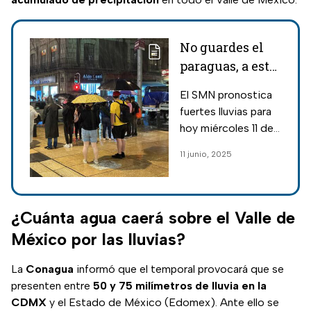
No guardes el
paraguas, a esta
hora va a llover
El SMN pronostica
hoy en CDMX
fuertes lluvias para
hoy miércoles 11 de
junio en CDMX,
11 junio, 2025
conoce a qué hora
va a llover y qué
alcaldías serán las
más afectadas.
¿Cuánta agua caerá sobre el Valle de
México por las lluvias?
La
Conagua
informó que el temporal provocará que se
presenten entre
50 y 75 milímetros de lluvia en la
CDMX
y el Estado de México (Edomex). Ante ello se