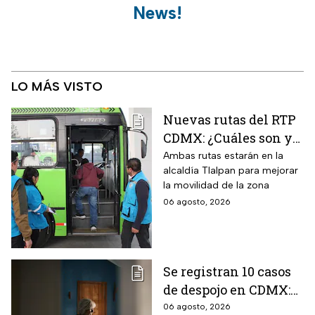
News!
LO MÁS VISTO
Nuevas rutas del RTP
CDMX: ¿Cuáles son y
con qué estaciones
Ambas rutas estarán en la
alcaldía Tlalpan para mejorar
del Metrobús
la movilidad de la zona
conectan?
06 agosto, 2026
Se registran 10 casos
de despojo en CDMX:
adultos mayores son
06 agosto, 2026