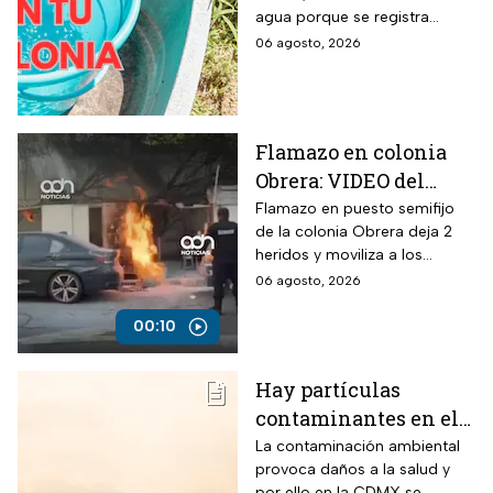
colonias afectadas
agua porque se registra
hasta el viernes
suspensión del suministro por
06 agosto, 2026
más de 48 horas.
Flamazo en colonia
Obrera: VIDEO del
siniestro en puesto
Flamazo en puesto semifijo
de la colonia Obrera deja 2
semifijo que dejó
heridos y moviliza a los
heridos
servicios de emergencia en
06 agosto, 2026
Isabel la Católica y
Chimalpopoca.
00:10
Hay partículas
contaminantes en el
ambiente; así está la
La contaminación ambiental
provoca daños a la salud y
calidad del aire hoy
por ello en la CDMX se