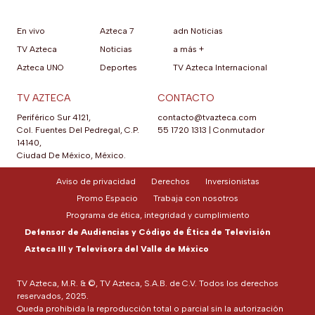
En vivo
Azteca 7
adn Noticias
TV Azteca
Noticias
a más +
Azteca UNO
Deportes
TV Azteca Internacional
TV AZTECA
CONTACTO
Periférico Sur 4121,
contacto@tvazteca.com
Col. Fuentes Del Pedregal, C.P.
55 1720 1313
|
Conmutador
14140,
Ciudad De México, México.
Aviso de privacidad
Derechos
Inversionistas
Promo Espacio
Trabaja con nosotros
Programa de ética, integridad y cumplimiento
Defensor de Audiencias y Código de Ética de Televisión
Azteca III y Televisora del Valle de México
TV Azteca, M.R. & ©, TV Azteca, S.A.B. de C.V. Todos los derechos
reservados, 2025.
Queda prohibida la reproducción total o parcial sin la autorización