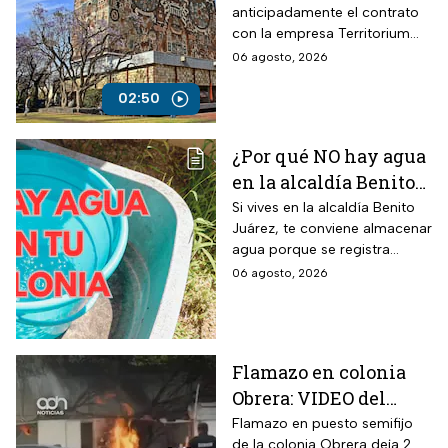
anticipadamente el contrato
con la empresa Territorium
Life, encargada del examen
06 agosto, 2026
de ingreso a licenciatura.
02:50
¿Por qué NO hay agua
en la alcaldía Benito
Juárez? Lista de
Si vives en la alcaldía Benito
Juárez, te conviene almacenar
colonias afectadas
agua porque se registra
hasta el viernes
suspensión del suministro por
06 agosto, 2026
más de 48 horas.
Flamazo en colonia
Obrera: VIDEO del
siniestro en puesto
Flamazo en puesto semifijo
de la colonia Obrera deja 2