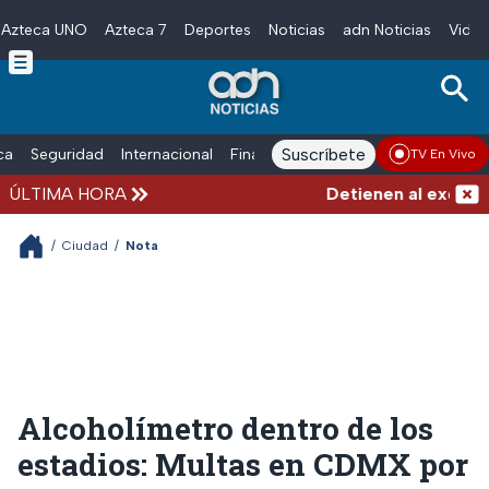
Azteca UNO
Azteca 7
Deportes
Noticias
adn Noticias
Video
Skip to main content
Suscríbete
ica
Seguridad
Internacional
Finanzas
adn Noticias Radio
Esp
TV En Vivo
ÚLTIMA HORA
Detienen al exgobern
/
Ciudad
/
Nota
Alcoholímetro dentro de los
estadios: Multas en CDMX por