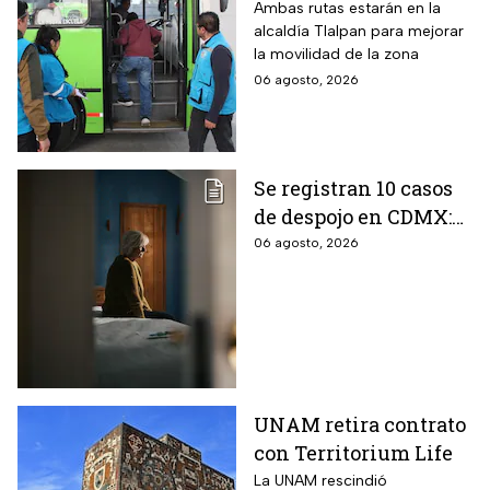
con qué estaciones
Ambas rutas estarán en la
alcaldía Tlalpan para mejorar
del Metrobús
la movilidad de la zona
conectan?
06 agosto, 2026
Se registran 10 casos
de despojo en CDMX:
adultos mayores son
06 agosto, 2026
las principales
víctimas
UNAM retira contrato
con Territorium Life
La UNAM rescindió