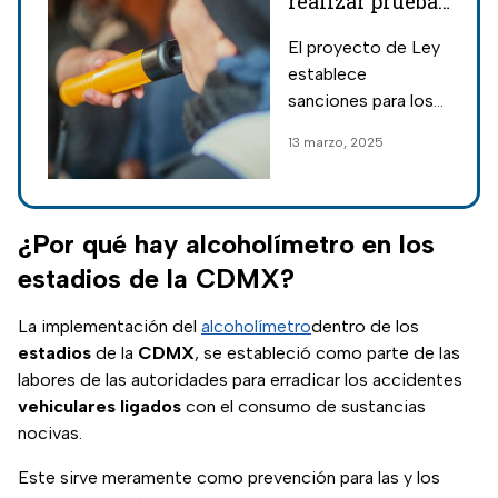
realizar prueba
de
El proyecto de Ley
alcoholímetro
establece
en escuelas;
sanciones para los
habrá sanciones
alumnos que no
13 marzo, 2025
contra alumnos
pasen la prueba de
alcoholímetro en las
escuelas; conoce
los motivos de la
¿Por qué hay alcoholímetro en los
nueva norma.
estadios de la CDMX?
La implementación del
alcoholímetro
dentro de los
estadios
de la
CDMX
, se estableció como parte de las
labores de las autoridades para erradicar los accidentes
vehiculares
ligados
con el consumo de sustancias
nocivas.
Este sirve meramente como prevención para las y los