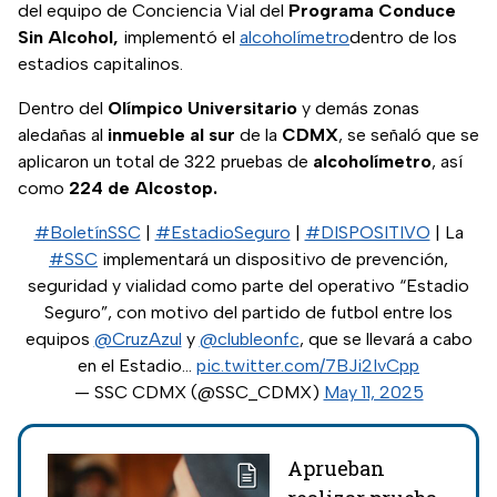
del equipo de Conciencia Vial del
Programa Conduce
Sin Alcohol,
implementó el
alcoholímetro
dentro de los
estadios capitalinos.
Dentro del
Olímpico
Universitario
y demás zonas
aledañas al
inmueble al sur
de la
CDMX
, se señaló que se
aplicaron un total de 322 pruebas de
alcoholímetro
, así
como
224 de Alcostop.
#BoletínSSC
|
#EstadioSeguro
|
#DISPOSITIVO
| La
#SSC
implementará un dispositivo de prevención,
seguridad y vialidad como parte del operativo “Estadio
Seguro”, con motivo del partido de futbol entre los
equipos
@CruzAzul
y
@clubleonfc
, que se llevará a cabo
en el Estadio…
pic.twitter.com/7BJi2IvCpp
— SSC CDMX (@SSC_CDMX)
May 11, 2025
Aprueban