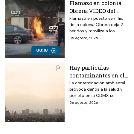
Flamazo en colonia
Obrera: VIDEO del
siniestro en puesto
Flamazo en puesto semifijo
de la colonia Obrera deja 2
semifijo que dejó
heridos y moviliza a los
heridos
servicios de emergencia en
06 agosto, 2026
Isabel la Católica y
Chimalpopoca.
00:10
Hay partículas
contaminantes en el
ambiente; así está la
La contaminación ambiental
provoca daños a la salud y
calidad del aire hoy
por ello en la CDMX se
en CDMX
monitorea la calidad del aire
06 agosto, 2026
para en caso de ser necesario
activar la Fase 1 de
Contingencia Ambiental.