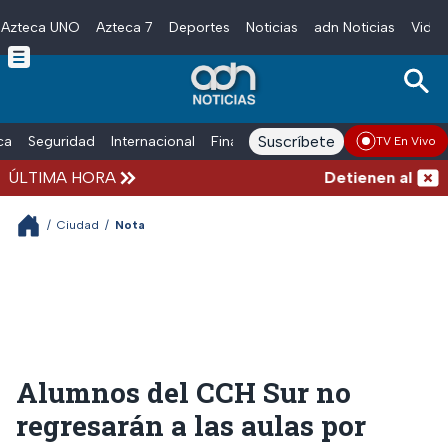
Azteca UNO
Azteca 7
Deportes
Noticias
adn Noticias
Video
Skip to main content
Suscríbete
ica
Seguridad
Internacional
Finanzas
adn Noticias Radio
Esp
TV En Vivo
ÚLTIMA HORA
Detienen al exgobe
/
Ciudad
/
Nota
Alumnos del CCH Sur no
regresarán a las aulas por