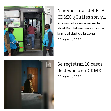
Nuevas rutas del RTP
CDMX: ¿Cuáles son y
con qué estaciones
Ambas rutas estarán en la
alcaldía Tlalpan para mejorar
del Metrobús
la movilidad de la zona
conectan?
06 agosto, 2026
Se registran 10 casos
de despojo en CDMX:
adultos mayores son
06 agosto, 2026
las principales
víctimas