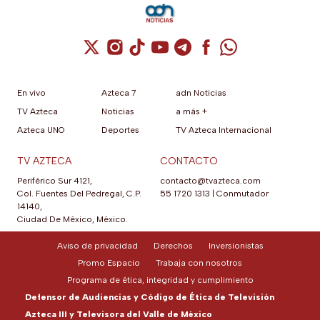
Cuenta de X / Twitter (se abre en una nuev
Cuenta de Instagram (se abre en una n
Cuenta de TikTok (se abre en una
Cuenta de YouTube (se abre 
Cuenta de Telegram (se a
Cuenta de Facebook 
Cuenta de Whats
En vivo
Azteca 7
adn Noticias
TV Azteca
Noticias
a más +
Azteca UNO
Deportes
TV Azteca Internacional
TV AZTECA
CONTACTO
Periférico Sur 4121,
contacto@tvazteca.com
Col. Fuentes Del Pedregal, C.P.
55 1720 1313
|
Conmutador
14140,
Ciudad De México, México.
Aviso de privacidad
Derechos
Inversionistas
Promo Espacio
Trabaja con nosotros
Programa de ética, integridad y cumplimiento
Defensor de Audiencias y Código de Ética de Televisión
Azteca III y Televisora del Valle de México