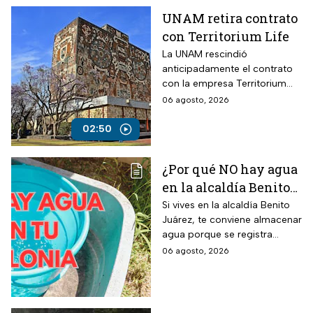
UNAM retira contrato
con Territorium Life
La UNAM rescindió
anticipadamente el contrato
con la empresa Territorium
Life, encargada del examen
06 agosto, 2026
de ingreso a licenciatura.
02:50
¿Por qué NO hay agua
en la alcaldía Benito
Juárez? Lista de
Si vives en la alcaldía Benito
Juárez, te conviene almacenar
colonias afectadas
agua porque se registra
hasta el viernes
suspensión del suministro por
06 agosto, 2026
más de 48 horas.