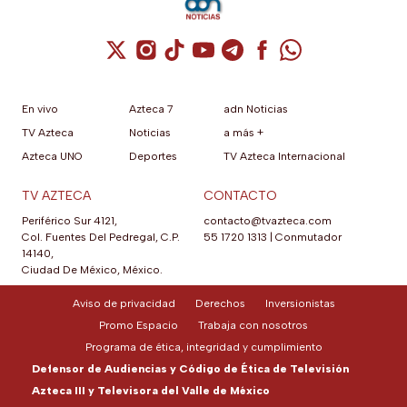
Cuenta de X / Twitter (se abre en una nuev
Cuenta de Instagram (se abre en una n
Cuenta de TikTok (se abre en una
Cuenta de YouTube (se abre 
Cuenta de Telegram (se a
Cuenta de Facebook 
Cuenta de Whats
En vivo
Azteca 7
adn Noticias
TV Azteca
Noticias
a más +
Azteca UNO
Deportes
TV Azteca Internacional
TV AZTECA
CONTACTO
Periférico Sur 4121,
contacto@tvazteca.com
Col. Fuentes Del Pedregal, C.P.
55 1720 1313
|
Conmutador
14140,
Ciudad De México, México.
Aviso de privacidad
Derechos
Inversionistas
Promo Espacio
Trabaja con nosotros
Programa de ética, integridad y cumplimiento
Defensor de Audiencias y Código de Ética de Televisión
Azteca III y Televisora del Valle de México