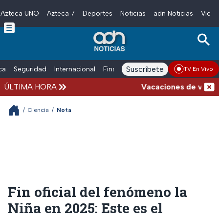
Azteca UNO
Azteca 7
Deportes
Noticias
adn Noticias
Video
Skip to main content
Suscríbete
ica
Seguridad
Internacional
Finanzas
adn Noticias Radio
Esp
TV En Vivo
ÚLTIMA HORA
Vacaciones de verano co
/
Ciencia
/
Nota
Fin oficial del fenómeno la
Niña en 2025: Este es el