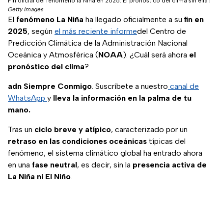
Fin oficial del fenómeno la Niña en 2025: El pronóstico del clima sin ella
|
Getty Images
El
fenómeno La Niña
ha llegado oficialmente a su
fin en
2025
, según
el más reciente informe
del Centro de
Predicción Climática de la Administración Nacional
Oceánica y Atmosférica (
NOAA
). ¿Cuál será ahora
el
pronóstico del clima
?
adn Siempre Conmigo
. Suscríbete a nuestro
canal de
WhatsApp
y
lleva la información en la palma de tu
mano.
Tras un
ciclo breve y atípico
, caracterizado por un
retraso en las condiciones oceánicas
típicas del
fenómeno, el sistema climático global ha entrado ahora
en una
fase neutral
, es decir, sin la
presencia activa de
La Niña ni El Niño
.