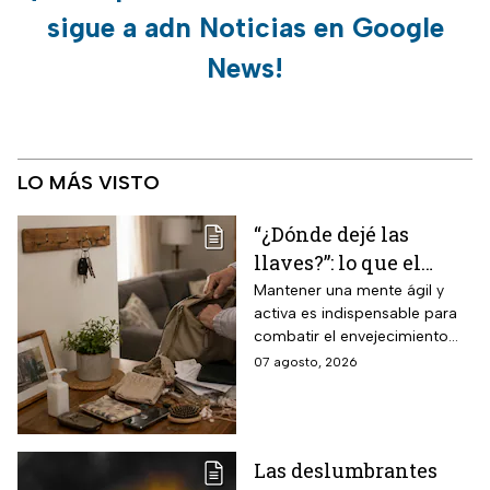
sigue a adn Noticias en Google
News!
LO MÁS VISTO
“¿Dónde dejé las
llaves?”: lo que el
INAPAM advierte
Mantener una mente ágil y
activa es indispensable para
sobre los 3 olvidos
combatir el envejecimiento
comunes que no
natural del cerebro.
07 agosto, 2026
debes ignorar en la
vejez
Las deslumbrantes