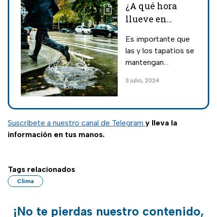
¿A qué hora
llueve en
Guadalajara?
Es importante que
Así puedes
las y los tapatíos se
seguir el mapa
mantengan
en tiempo real
informados del
3 julio, 2024
clima para evitar
imprevistos. Así
puedes monitorear
dónde llueve en
Suscríbete a nuestro canal de Telegram
y lleva la
Guadalajara, Jalisco.
información en tus manos.
Tags relacionados
Clima
¡No te pierdas nuestro contenido,