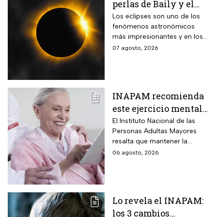
perlas de Baily y el
anillo de diamantes
Los eclipses son uno de los
fenómenos astronómicos
que se verán en el
más impresionantes y en los
eclipse solar total
próximos días habrá un
07 agosto, 2026
eclipse solar y hay dos
momentos clave que no te
puedes perder.
INAPAM recomienda
este ejercicio mental
para adultos mayores
El Instituto Nacional de las
Personas Adultas Mayores
5 veces a la semana
resalta que mantener la
durante 3 meses para
disciplina es la clave para
06 agosto, 2026
mejorar la atención
alcanzar los resultados
deseados.
Lo revela el INAPAM:
los 3 cambios