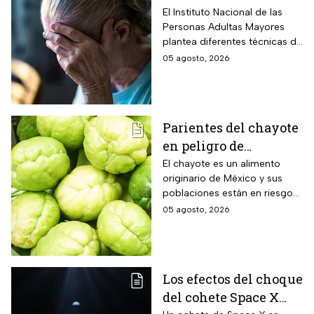
silenciosos que sufre
El Instituto Nacional de las
Personas Adultas Mayores
tu cerebro de forma
plantea diferentes técnicas de
natural al envejecer
estimulación mental para
05 agosto, 2026
mitigar los fallos de atención
y olvidos cotidianos.
Parientes del chayote
en peligro de
extinción, advierte
El chayote es un alimento
originario de México y sus
Instituto de Ecología
poblaciones están en riesgo
de desaparecer a corto plazo
05 agosto, 2026
de acuerdo con el Instituto de
Ecología.
Los efectos del choque
del cohete Space X