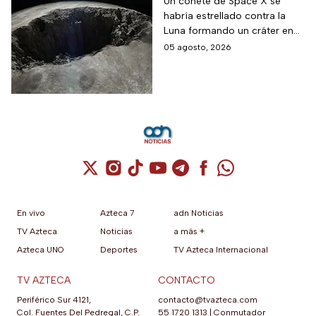
contra la Luna
Un cohete de Space X se
habría estrellado contra la
Luna formando un cráter en
nuestro satélite natural, ¿qué
05 agosto, 2026
consecuencias tendrá? Aquí
te contamos.
Cuenta de X / Twitter (se abre en una nuev
Cuenta de Instagram (se abre en una n
Cuenta de TikTok (se abre en una
Cuenta de YouTube (se abre 
Cuenta de Telegram (se a
Cuenta de Facebook 
Cuenta de Whats
En vivo
Azteca 7
adn Noticias
TV Azteca
Noticias
a más +
Azteca UNO
Deportes
TV Azteca Internacional
TV AZTECA
CONTACTO
Periférico Sur 4121,
contacto@tvazteca.com
Col. Fuentes Del Pedregal, C.P.
55 1720 1313
|
Conmutador