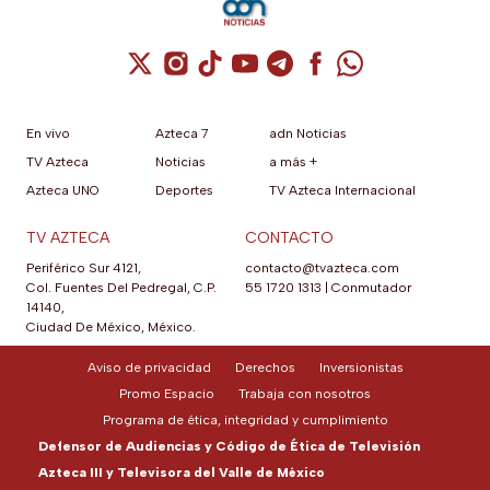
Cuenta de X / Twitter (se abre en una nuev
Cuenta de Instagram (se abre en una n
Cuenta de TikTok (se abre en una
Cuenta de YouTube (se abre 
Cuenta de Telegram (se a
Cuenta de Facebook 
Cuenta de Whats
En vivo
Azteca 7
adn Noticias
TV Azteca
Noticias
a más +
Azteca UNO
Deportes
TV Azteca Internacional
TV AZTECA
CONTACTO
Periférico Sur 4121,
contacto@tvazteca.com
Col. Fuentes Del Pedregal, C.P.
55 1720 1313
|
Conmutador
14140,
Ciudad De México, México.
Aviso de privacidad
Derechos
Inversionistas
Promo Espacio
Trabaja con nosotros
Programa de ética, integridad y cumplimiento
Defensor de Audiencias y Código de Ética de Televisión
Azteca III y Televisora del Valle de México