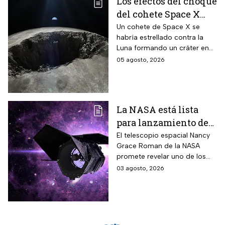
Los efectos del choque
del cohete Space X
contra la Luna
Un cohete de Space X se
habría estrellado contra la
Luna formando un cráter en
nuestro satélite natural, ¿qué
05 agosto, 2026
consecuencias tendrá? Aquí
te contamos.
La NASA está lista
para lanzamiento del
telescopio espacial
El telescopio espacial Nancy
Grace Roman de la NASA
Nancy Grace Roman
promete revelar uno de los
misterios más grandes del
03 agosto, 2026
Universo.