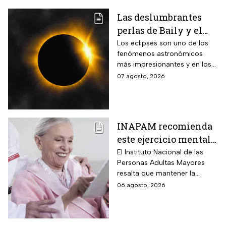
Las deslumbrantes
perlas de Baily y el
anillo de diamantes
Los eclipses son uno de los
fenómenos astronómicos
que se verán en el
más impresionantes y en los
eclipse solar total
próximos días habrá un
07 agosto, 2026
eclipse solar y hay dos
momentos clave que no te
puedes perder.
INAPAM recomienda
este ejercicio mental
para adultos mayores
El Instituto Nacional de las
Personas Adultas Mayores
5 veces a la semana
resalta que mantener la
durante 3 meses para
disciplina es la clave para
06 agosto, 2026
mejorar la atención
alcanzar los resultados
deseados.