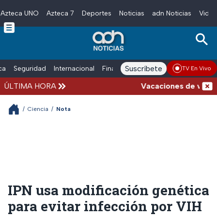
Azteca UNO
Azteca 7
Deportes
Noticias
adn Noticias
Video
Skip to main content
Suscríbete
ica
Seguridad
Internacional
Finanzas
adn Noticias Radio
Esp
TV En Vivo
ÚLTIMA HORA
Vacaciones de verano c
/
Ciencia
/
Nota
IPN usa modificación genética
para evitar infección por VIH