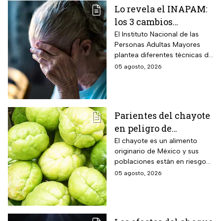
Lo revela el INAPAM:
los 3 cambios
silenciosos que sufre
El Instituto Nacional de las
Personas Adultas Mayores
tu cerebro de forma
plantea diferentes técnicas de
natural al envejecer
estimulación mental para
05 agosto, 2026
mitigar los fallos de atención
y olvidos cotidianos.
Parientes del chayote
en peligro de
extinción, advierte
El chayote es un alimento
originario de México y sus
Instituto de Ecología
poblaciones están en riesgo
de desaparecer a corto plazo
05 agosto, 2026
de acuerdo con el Instituto de
Ecología.